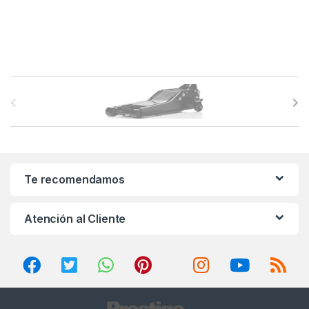
B
r
a
n
Te recomendamos
d
Atención al Cliente
s
C
a