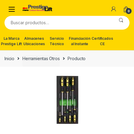
Skip
Skip
to
to
0
navigation
content
Buscar
por:
La Marca
Almacenes
Servicio
Financiación
Certificados
Prestige Lift
Ubicaciones
Técnico
al Instante
CE
Inicio
Herramientas Otros
Producto