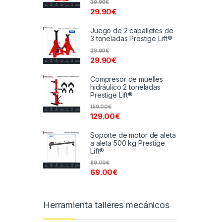
39.90
€
29.90
€
Juego de 2 caballetes de
3 toneladas Prestige Lift®
39.90
€
29.90
€
Compresor de muelles
hidráulico 2 toneladas
Prestige Lift®
159.00
€
129.00
€
Soporte de motor de aleta
a aleta 500 kg Prestige
Lift®
89.00
€
69.00
€
Herramienta talleres mecánicos