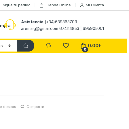
Sigue tu pedido
Tienda Online
Mi Cuenta
Asistencia
(+34)639363709
ompra
aremsig@gmail.com 674114853 | 695905001
0.00
€
0
 de deseos
Comparar