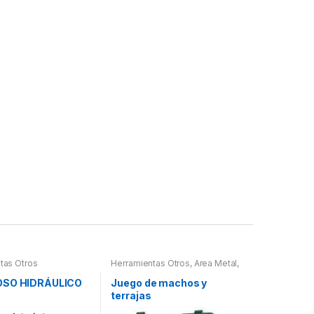
tas Otros
Herramientas Otros
,
Area Metal,
Roscas, Herramientas
,
Maletines Herramientas,
OSO HIDRÁULICO
Juego de machos y
Extractores, Compresímetros,
terrajas
otros