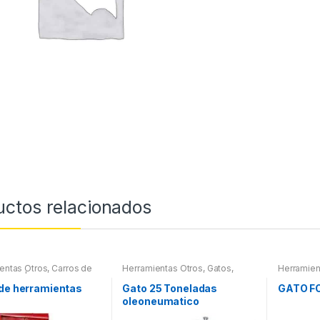
uctos relacionados
entas Otros
,
Carros de
Herramientas Otros
,
Gatos,
Herramien
entas | Bancos
Soportes y Hidraulica
 de herramientas
Gato 25 Toneladas
GATO F
oleoneumatico