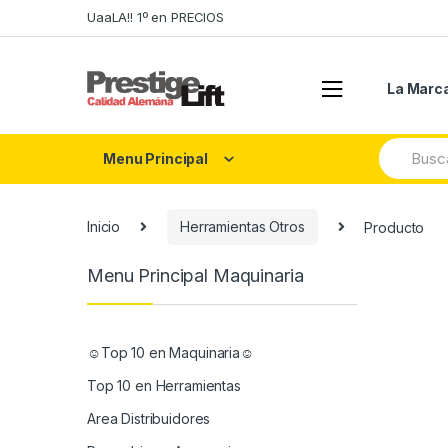
Skip
Skip
UaaLA!! 1º en PRECIOS
to
to
navigation
content
La Marc
Search
Menu Principal
for:
Inicio
Herramientas Otros
Producto
Menu Principal Maquinaria
☺Top 10 en Maquinaria☺
Top 10 en Herramientas
Area Distribuidores