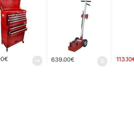
00
€
113.10
639.00
€