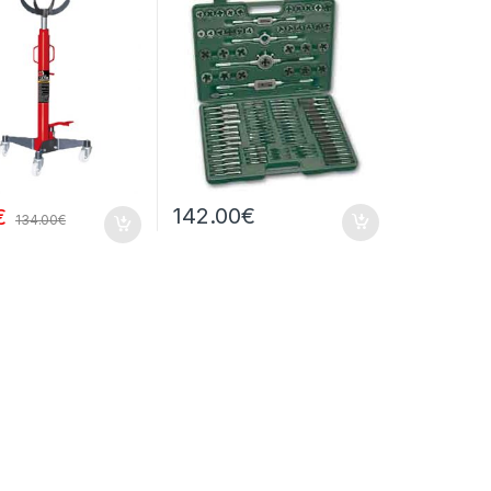
142.00
€
€
134.00
€