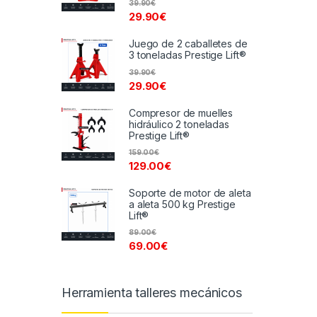
39.90
€
29.90
€
Juego de 2 caballetes de
3 toneladas Prestige Lift®
39.90
€
29.90
€
Compresor de muelles
hidráulico 2 toneladas
Prestige Lift®
159.00
€
129.00
€
Soporte de motor de aleta
a aleta 500 kg Prestige
Lift®
89.00
€
69.00
€
Herramienta talleres mecánicos