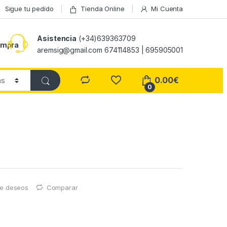
Sigue tu pedido
Tienda Online
Mi Cuenta
Asistencia
(+34)639363709
ompra
aremsig@gmail.com 674114853 | 695905001
0.00
€
0
 de deseos
Comparar