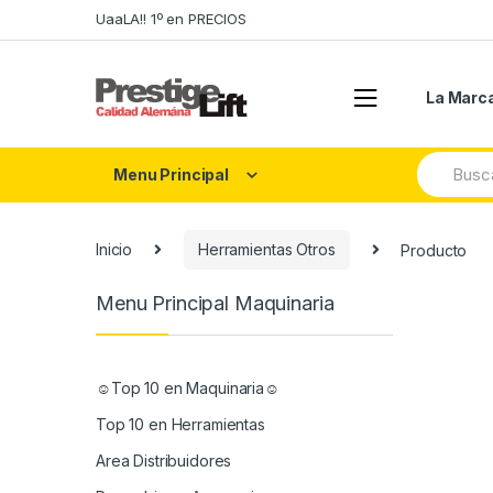
Skip
Skip
UaaLA!! 1º en PRECIOS
to
to
navigation
content
La Marc
Search
Menu Principal
for:
Inicio
Herramientas Otros
Producto
Menu Principal Maquinaria
☺Top 10 en Maquinaria☺
Top 10 en Herramientas
Area Distribuidores