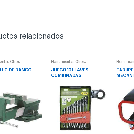
uctos relacionados
entas Otros
Herramientas Otros
,
Herramien
Herramientas De Mano
,
Herramientas De Mano
LLO DE BANCO
JUEGO 12 LLAVES
TABURE
COMBINADAS
MECANI
ARTICULADAS
PIEZAS