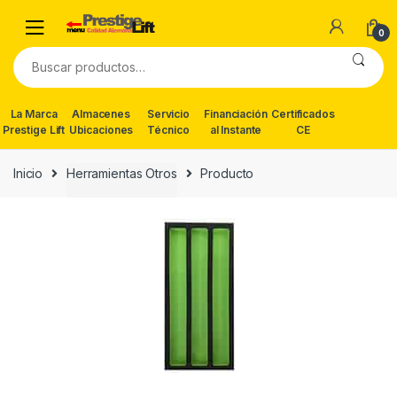
Skip
Skip
to
to
0
navigation
content
Buscar
por:
La Marca
Almacenes
Servicio
Financiación
Certificados
Prestige Lift
Ubicaciones
Técnico
al Instante
CE
Inicio
Herramientas Otros
Producto