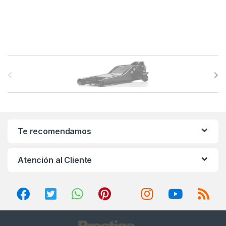
B
r
a
n
Te recomendamos
d
Atención al Cliente
s
C
a