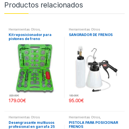
Productos relacionados
Herramientas Otros
,
Herramientas Otros
Herramientas Frenos y
Kit reposicionador para
SANGRADOR DE FRENOS
Refrigeración
pistones de freno
320.00
€
130.00
€
179.00
€
95.00
€
Herramientas Otros
Herramientas Otros
,
Herramientas Frenos y
Desengrasante multiusos
PISTOLA PARA POSICIONAR
Refrigeración
profesional en garrafa 25
FRENOS