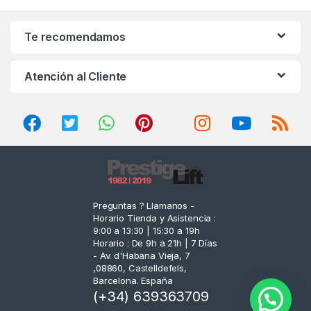
a
n
Te recomendamos
d
Atención al Cliente
s
C
a
r
o
Preguntas ? Llamanos -
Horario Tienda y Asistencia :
u
9:00 a 13:30 | 15:30 a 19h
Horario : De 9h a 21h | 7 Días
s
- Av. d'Habana Vieja, 7
,08860, Castelldefels,
e
Barcelona. España
(+34) 639363709
l