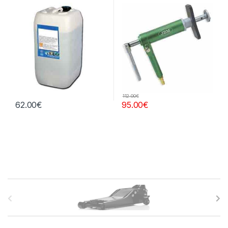
litros
112.00
€
62.00
€
95.00
€
B
r