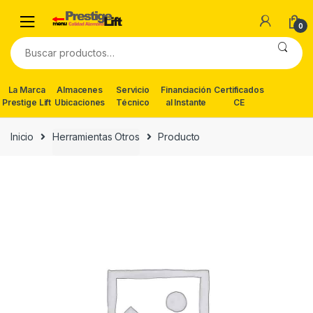
Skip
Skip
to
to
0
navigation
content
Buscar
por:
La Marca
Almacenes
Servicio
Financiación
Certificados
Prestige Lift
Ubicaciones
Técnico
al Instante
CE
Inicio
Herramientas Otros
Producto