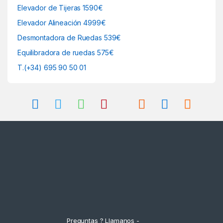
Elevador de Tijeras 1590€
Elevador Alineación 4999€
Desmontadora de Ruedas 539€
Equilibradora de ruedas 575€
T.(+34) 695 90 50 01
Preguntas ? Llamanos -