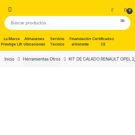
Skip
Skip
to
to
0
navigation
content
Buscar
por:
La Marca
Almacenes
Servicio
Financiación
Certificados
Prestige Lift
Ubicaciones
Técnico
al Instante
CE
Inicio
Herramientas Otros
KIT DE CALADO RENAULT OPEL 2,2