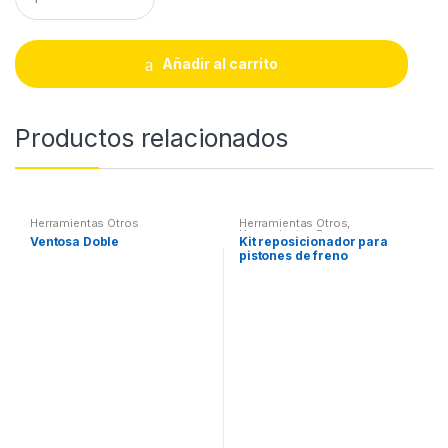
u
a
n
t
Añadir al carrito
i
t
y
Productos relacionados
Herramientas Otros
Herramientas Otros
,
Herramientas Frenos y
Ventosa Doble
Kit reposicionador para
Refrigeración
pistones de freno