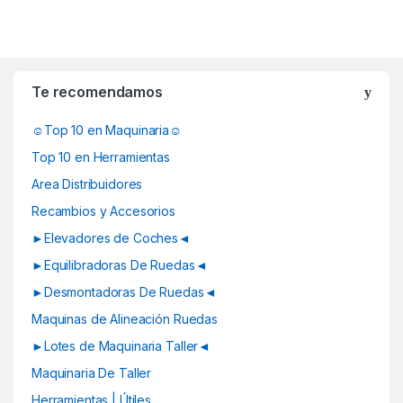
B
r
Te recomendamos
a
☺Top 10 en Maquinaria☺
n
Top 10 en Herramientas
d
Area Distribuidores
Recambios y Accesorios
s
►Elevadores de Coches◄
C
►Equilibradoras De Ruedas◄
a
►Desmontadoras De Ruedas◄
Maquinas de Alineación Ruedas
r
►Lotes de Maquinaria Taller◄
o
Maquinaria De Taller
u
Herramientas | Útiles