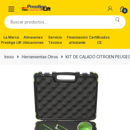
Skip
Skip
to
to
0
navigation
content
Buscar
por:
La Marca
Almacenes
Servicio
Financiación
Certificados
Prestige Lift
Ubicaciones
Técnico
al Instante
CE
Inicio
Herramientas Otros
KIT DE CALADO CITROEN PEUGEOT