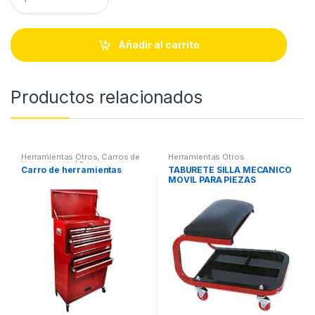
u
a
n
t
Añadir al carrito
i
t
y
Productos relacionados
Herramientas Otros
,
Carros de
Herramientas Otros
Herramientas | Bancos
Carro de herramientas
TABURETE SILLA MECANICO
MOVIL PARA PIEZAS