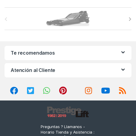
B
r
a
n
Te recomendamos
d
Atención al Cliente
s
C
a
r
o
Preguntas ? Llamanos -
Horario Tienda y Asistencia :
u