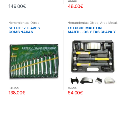
60.00
€
149.00
€
48.00
€
Herramientas Otros
Herramientas Otros
,
Area Metal,
Roscas, Herramientas
,
Chapa y
SET DE 17 LLAVES
ESTUCHE MALETIN
Pintura
,
Maletines Herramientas,
COMBINADAS
MARTILLOS Y TAS CHAPA Y
Extractores, Compresímetros,
otros
PINTURA
144.00
€
80.00
€
138.00
€
64.00
€