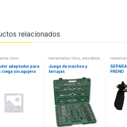
uctos relacionados
entas Otros
Herramientas Otros
,
Area Metal,
Herramien
Roscas, Herramientas
,
Maletines Herramientas,
ador adaptador para
Juego de machos y
SEPARA
Extractores, Compresímetros,
s ciega sin agujero
terrajas
FRENO
otros
l