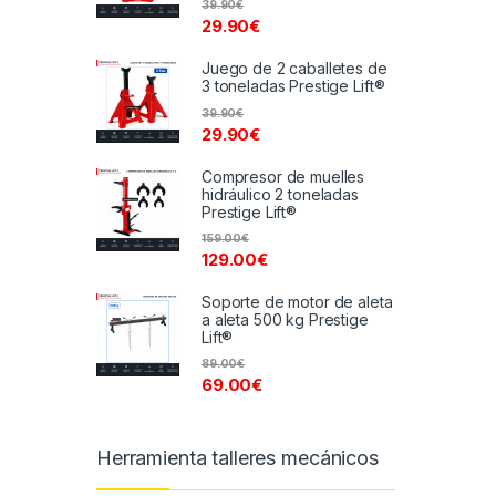
39.90
€
29.90
€
Juego de 2 caballetes de
3 toneladas Prestige Lift®
39.90
€
29.90
€
Compresor de muelles
hidráulico 2 toneladas
Prestige Lift®
159.00
€
129.00
€
Soporte de motor de aleta
a aleta 500 kg Prestige
Lift®
89.00
€
69.00
€
Herramienta talleres mecánicos