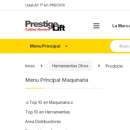
Skip
Skip
UaaLA!! 1º en PRECIOS
to
to
navigation
content
La Marc
Search
Menu Principal
for:
Inicio
Herramientas Otros
Producto
Menu Principal Maquinaria
☺Top 10 en Maquinaria☺
Top 10 en Herramientas
Area Distribuidores