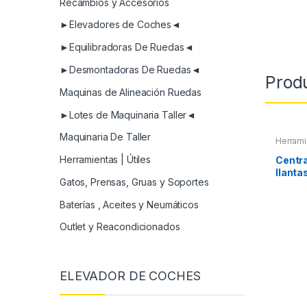
Recambios y Accesorios
►Elevadores de Coches◄
►Equilibradoras De Ruedas◄
►Desmontadoras De Ruedas◄
Prod
Maquinas de Alineación Ruedas
►Lotes de Maquinaria Taller◄
Maquinaria De Taller
Herrami
Herramientas | Útiles
Centr
llanta
Gatos, Prensas, Gruas y Soportes
centra
Baterías , Aceites y Neumáticos
Outlet y Reacondicionados
ELEVADOR DE COCHES