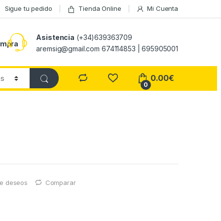
Sigue tu pedido
Tienda Online
Mi Cuenta
Asistencia
(+34)639363709
ompra
aremsig@gmail.com 674114853 | 695905001
0.00
€
0
 de deseos
Comparar