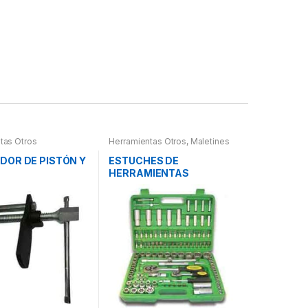
tas Otros
Herramientas Otros
,
Maletines
Herramientas, Extractores,
Compresímetros, otros
DOR DE PISTÓN Y
ESTUCHES DE
HERRAMIENTAS