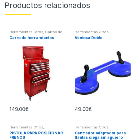
Productos relacionados
Herramientas Otros
,
Carros de
Herramientas Otros
Herramientas | Bancos
Carro de herramientas
Ventosa Doble
149.00
€
49.00
€
Herramientas Otros
,
Herramientas Otros
Herramientas Frenos y
PISTOLA PARA POSICIONAR
Centrador adaptador para
Refrigeración
FRENOS
llantas ciega sin agujero