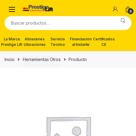
Skip
Skip
to
to
0
navigation
content
Buscar
por:
La Marca
Almacenes
Servicio
Financiación
Certificados
Prestige Lift
Ubicaciones
Técnico
al Instante
CE
Inicio
Herramientas Otros
Producto