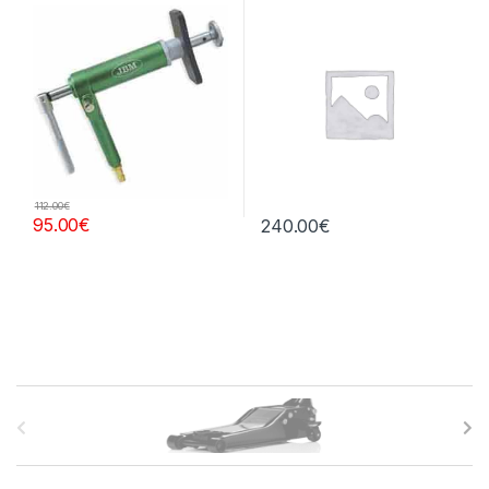
central
112.00
€
95.00
€
240.00
€
B
r