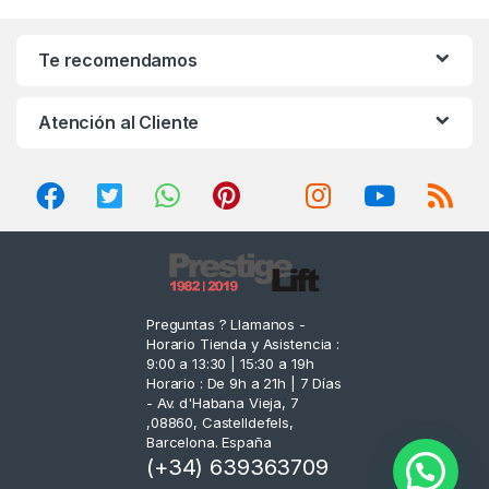
a
n
Te recomendamos
d
Atención al Cliente
s
C
a
r
o
Preguntas ? Llamanos -
Horario Tienda y Asistencia :
u
9:00 a 13:30 | 15:30 a 19h
Horario : De 9h a 21h | 7 Días
s
- Av. d'Habana Vieja, 7
,08860, Castelldefels,
e
Barcelona. España
(+34) 639363709
l