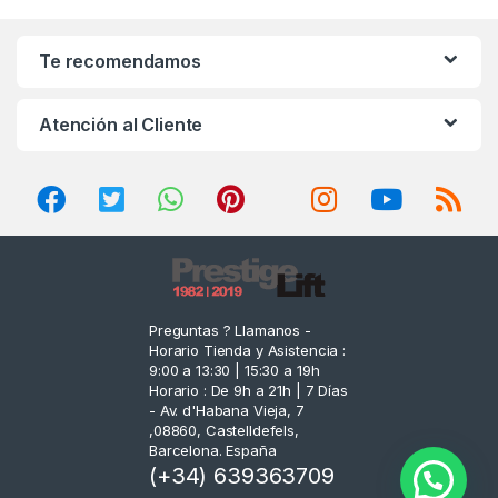
a
n
Te recomendamos
d
Atención al Cliente
s
C
a
r
o
Preguntas ? Llamanos -
Horario Tienda y Asistencia :
u
9:00 a 13:30 | 15:30 a 19h
Horario : De 9h a 21h | 7 Días
s
- Av. d'Habana Vieja, 7
,08860, Castelldefels,
e
Barcelona. España
(+34) 639363709
l