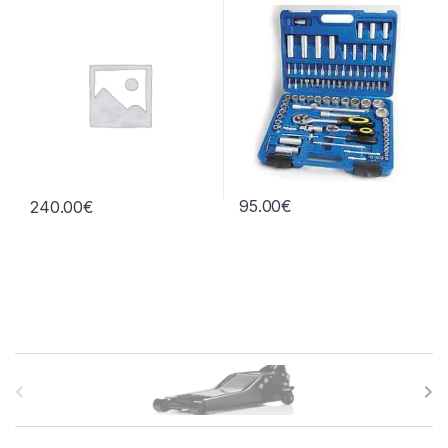
central
95.00
€
240.00
€
B
r