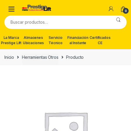
Skip
Skip
to
to
0
navigation
content
Buscar
por:
La Marca
Almacenes
Servicio
Financiación
Certificados
Prestige Lift
Ubicaciones
Técnico
al Instante
CE
Inicio
Herramientas Otros
Producto