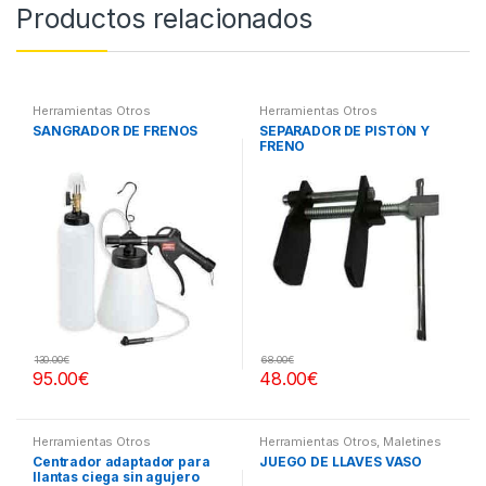
Productos relacionados
Herramientas Otros
Herramientas Otros
SANGRADOR DE FRENOS
SEPARADOR DE PISTÓN Y
FRENO
130.00
€
68.00
€
95.00
€
48.00
€
Herramientas Otros
Herramientas Otros
,
Maletines
Herramientas, Extractores,
Centrador adaptador para
JUEGO DE LLAVES VASO
Compresímetros, otros
llantas ciega sin agujero