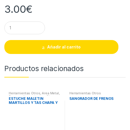
3.00
€
Q
u
a
n
t
Añadir al carrito
i
t
y
Productos relacionados
Herramientas Otros
,
Area Metal,
Herramientas Otros
Roscas, Herramientas
,
Chapa y
ESTUCHE MALETIN
SANGRADOR DE FRENOS
Pintura
,
Maletines Herramientas,
MARTILLOS Y TAS CHAPA Y
Extractores, Compresímetros,
otros
PINTURA