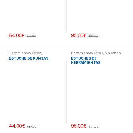
64.00
€
95.00
€
80.00
€
130.00
€
Herramientas Otros
,
Herramientas Otros
,
Maletines
Herramientas De Mano
,
Herramientas, Extractores,
ESTUCHE DE PUNTAS
ESTUCHES DE
Herramientas De Mano
,
Compresímetros, otros
HERRAMIENTAS
Maletines Herramientas,
Extractores, Compresímetros,
otros
44.00
€
95.00
€
68.00
€
112.00
€