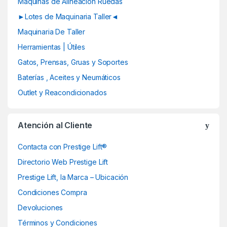
Maquinas de Alineación Ruedas
r
►Lotes de Maquinaria Taller◄
o
Maquinaria De Taller
u
Herramientas | Útiles
Gatos, Prensas, Gruas y Soportes
s
Baterías , Aceites y Neumáticos
e
Outlet y Reacondicionados
l
Atención al Cliente
Contacta con Prestige Lift®
Directorio Web Prestige Lift
Prestige Lift, la Marca – Ubicación
Condiciones Compra
Devoluciones
Términos y Condiciones