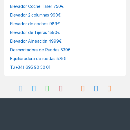
Elevador Coche Taller 750€
Elevador 2 columnas 990€
Elevador de coches 989€
Elevador de Tijeras 1590€
Elevador Alineación 4999€
Desmontadora de Ruedas 539€
Equilibradora de ruedas 575€
T.(+34) 695 90 50 01