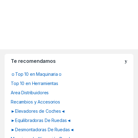
B
r
Te recomendamos
a
☺Top 10 en Maquinaria☺
n
Top 10 en Herramientas
d
Area Distribuidores
Recambios y Accesorios
s
►Elevadores de Coches◄
C
►Equilibradoras De Ruedas◄
a
►Desmontadoras De Ruedas◄