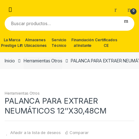
Skip
Skip
to
to
0
navigation
content
Buscar
por:
La Marca
Almacenes
Servicio
Financiación
Certificados
Prestige Lift
Ubicaciones
Técnico
al Instante
CE
Inicio
Herramientas Otros
PALANCA PARA EXTRAER NEUMÁ
Herramientas Otros
PALANCA PARA EXTRAER
NEUMÁTICOS 12″X30,48CM
Añadir a la lista de deseos
Comparar