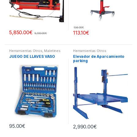
134.00
€
5,850.00
€
113.10
€
8,100.00
€
Herramientas Otros
,
Maletines
Herramientas Otros
Herramientas, Extractores,
JUEGO DE LLAVES VASO
Elevador de Aparcamiento
Compresímetros, otros
parking
95.00
€
2,990.00
€