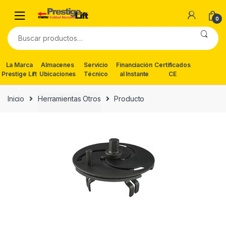
Skip
Skip
to
to
0
navigation
content
Buscar
por:
La Marca
Almacenes
Servicio
Financiación
Certificados
Prestige Lift
Ubicaciones
Técnico
al Instante
CE
Inicio
Herramientas Otros
Producto