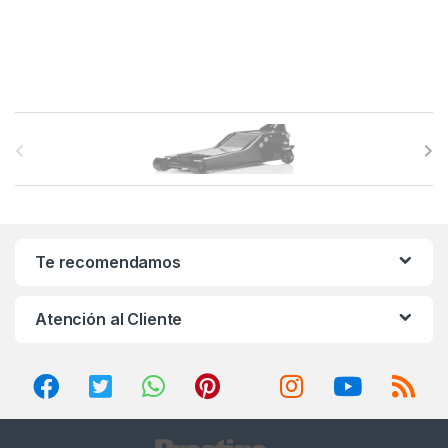
B
r
a
n
Te recomendamos
d
Atención al Cliente
s
C
a