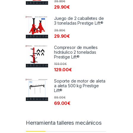
39.90
€
29.90
€
Juego de 2 caballetes de
3 toneladas Prestige Lift®
39.90
€
29.90
€
Compresor de muelles
hidráulico 2 toneladas
Prestige Lift®
159.00
€
129.00
€
Soporte de motor de aleta
a aleta 500 kg Prestige
Lift®
89.00
€
69.00
€
Herramienta talleres mecánicos