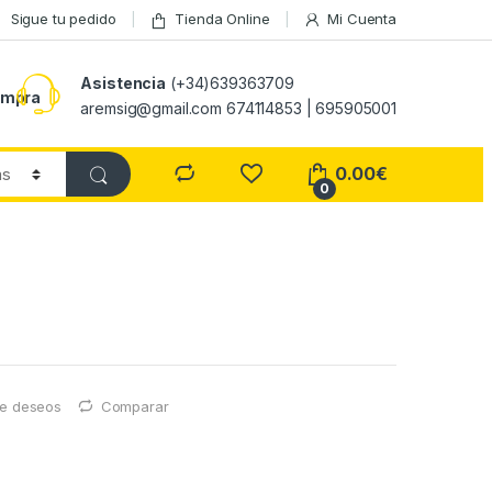
Sigue tu pedido
Tienda Online
Mi Cuenta
Asistencia
(+34)639363709
ompra
aremsig@gmail.com 674114853 | 695905001
0.00
€
0
 de deseos
Comparar