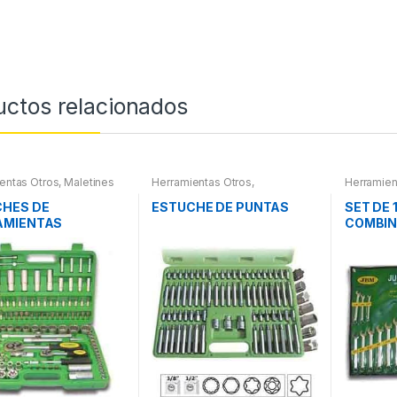
uctos relacionados
entas Otros
,
Maletines
Herramientas Otros
,
Herramien
entas, Extractores,
Herramientas De Mano
,
ímetros, otros
Herramientas De Mano
,
CHES DE
ESTUCHE DE PUNTAS
SET DE 
Maletines Herramientas,
AMIENTAS
COMBI
Extractores, Compresímetros,
otros