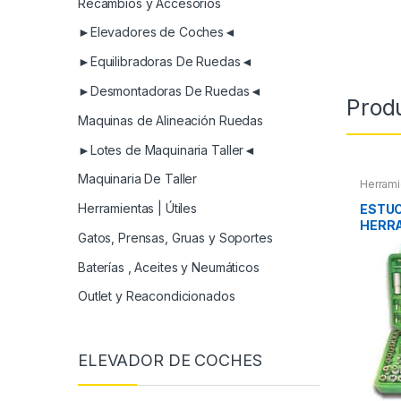
Recambios y Accesorios
►Elevadores de Coches◄
►Equilibradoras De Ruedas◄
►Desmontadoras De Ruedas◄
Prod
Maquinas de Alineación Ruedas
►Lotes de Maquinaria Taller◄
Maquinaria De Taller
Herrami
Herrami
Compres
Herramientas | Útiles
ESTU
HERR
Gatos, Prensas, Gruas y Soportes
Baterías , Aceites y Neumáticos
Outlet y Reacondicionados
ELEVADOR DE COCHES