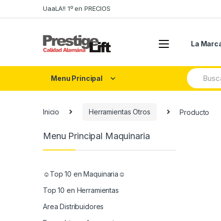
Skip
Skip
UaaLA!! 1º en PRECIOS
to
to
navigation
content
La Marc
Search
Menu Principal
for:
Inicio
Herramientas Otros
Producto
Menu Principal Maquinaria
☺Top 10 en Maquinaria☺
Top 10 en Herramientas
Area Distribuidores