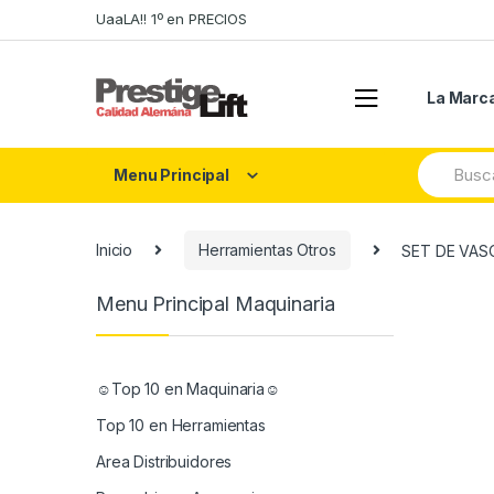
Skip
Skip
UaaLA!! 1º en PRECIOS
to
to
navigation
content
La Marc
Search
Menu Principal
for:
Inicio
Herramientas Otros
SET DE VAS
Menu Principal Maquinaria
☺Top 10 en Maquinaria☺
Top 10 en Herramientas
Area Distribuidores