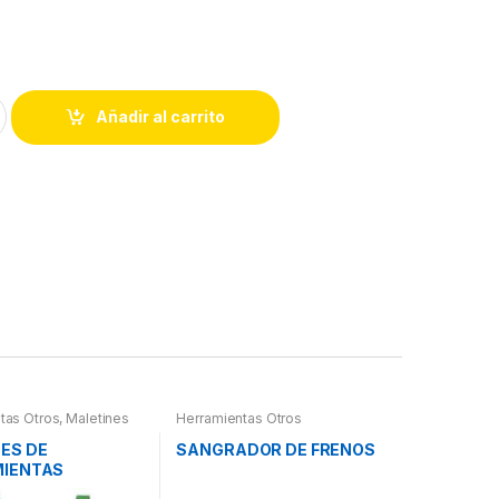
Añadir al carrito
tas Otros
,
Maletines
Herramientas Otros
as, Extractores,
etros, otros
ES DE
SANGRADOR DE FRENOS
IENTAS