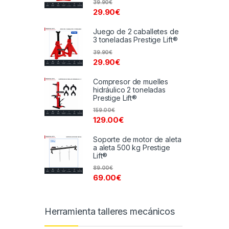
39.90
€
29.90
€
Juego de 2 caballetes de
3 toneladas Prestige Lift®
39.90
€
29.90
€
Compresor de muelles
hidráulico 2 toneladas
Prestige Lift®
159.00
€
129.00
€
Soporte de motor de aleta
a aleta 500 kg Prestige
Lift®
89.00
€
69.00
€
Herramienta talleres mecánicos