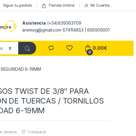
Sigue tu pedido
Tienda Online
Mi Cuenta
Asistencia
(+34)639363709
ompra
aremsig@gmail.com 674114853 | 695905001
0.00
€
0
E SEGURIDAD 6-19MM
SOS TWIST DE 3/8″ PARA
N DE TUERCAS / TORNILLOS
DAD 6-19MM
 de deseos
Comparar