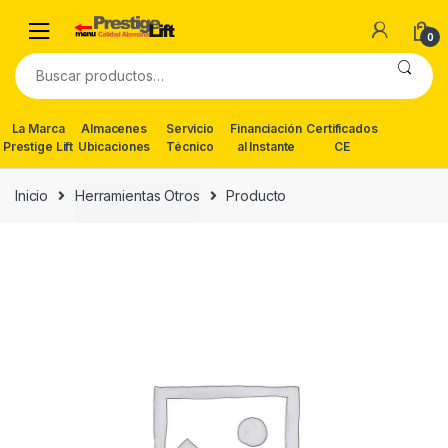
Skip
Skip
to
to
0
navigation
content
Buscar
por:
La Marca
Almacenes
Servicio
Financiación
Certificados
Prestige Lift
Ubicaciones
Técnico
al Instante
CE
Inicio
Herramientas Otros
Producto