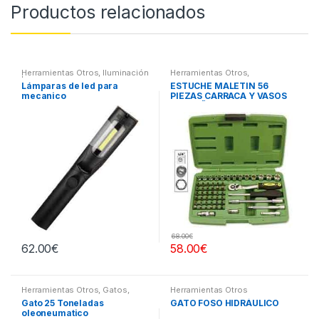
Productos relacionados
Herramientas Otros
,
Iluminación
Herramientas Otros
,
| Linternas Led
Herramientas De Mano
,
Lámparas de led para
ESTUCHE MALETIN 56
Herramientas De Mano
,
mecanico
PIEZAS CARRACA Y VASOS
Maletines Herramientas,
Extractores, Compresímetros,
PEQUEÑOS
otros
68.00
€
62.00
€
58.00
€
Herramientas Otros
,
Gatos,
Herramientas Otros
Soportes y Hidraulica
Gato 25 Toneladas
GATO FOSO HIDRÁULICO
oleoneumatico