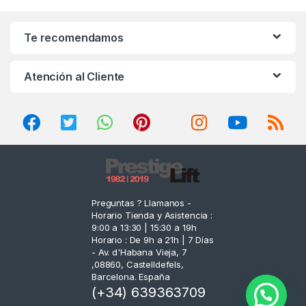
a
n
Te recomendamos
d
Atención al Cliente
s
C
a
r
o
Preguntas ? Llamanos -
Horario Tienda y Asistencia :
u
9:00 a 13:30 | 15:30 a 19h
Horario : De 9h a 21h | 7 Días
s
- Av. d'Habana Vieja, 7
,08860, Castelldefels,
e
Barcelona. España
(+34) 639363709
l