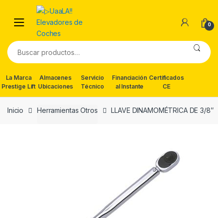
Skip
Skip
to
to
0
navigation
content
Buscar
por:
La Marca
Almacenes
Servicio
Financiación
Certificados
Prestige Lift
Ubicaciones
Técnico
al Instante
CE
Inicio
Herramientas Otros
LLAVE DINAMOMÉTRICA DE 3/8″