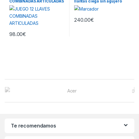
COMBINADAS ARTICULADAS
llantas ciega sin agujero
central
240.00
€
98.00
€
B
r
a
n
Te recomendamos
d