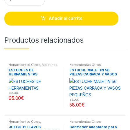
u
a
n
t
Añadir al carrito
i
t
y
Productos relacionados
Herramientas Otros
,
Maletines
Herramientas Otros
,
Herramientas, Extractores,
Herramientas De Mano
,
ESTUCHES DE
ESTUCHE MALETIN 56
Compresímetros, otros
Herramientas De Mano
,
HERRAMIENTAS
PIEZAS CARRACA Y VASOS
Maletines Herramientas,
Extractores, Compresímetros,
PEQUEÑOS
otros
112.00
€
95.00
€
68.00
€
58.00
€
Herramientas Otros
,
Herramientas Otros
Herramientas De Mano
,
JUEGO 12 LLAVES
Centrador adaptador para
Herramientas De Mano