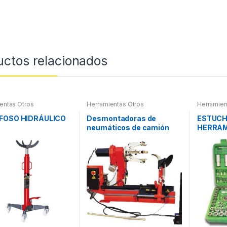
uctos relacionados
entas Otros
Herramientas Otros
Herramien
Herramient
Compresím
FOSO HIDRÁULICO
Desmontadoras de
ESTUCH
neumáticos de camión
HERRAM