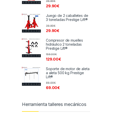
39.90
€
29.90
€
Juego de 2 caballetes de
3 toneladas Prestige Lift®
39.90
€
29.90
€
Compresor de muelles
hidráulico 2 toneladas
Prestige Lift®
159.00
€
129.00
€
Soporte de motor de aleta
a aleta 500 kg Prestige
Lift®
89.00
€
69.00
€
Herramienta talleres mecánicos