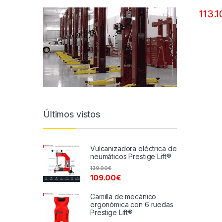
113.1
Últimos vistos
Vulcanizadora eléctrica de
neumáticos Prestige Lift®
129.00
€
109.00
€
Camilla de mecánico
ergonómica con 6 ruedas
Prestige Lift®