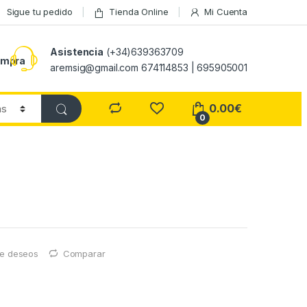
Sigue tu pedido
Tienda Online
Mi Cuenta
Asistencia
(+34)639363709
ompra
aremsig@gmail.com 674114853 | 695905001
0.00
€
0
 de deseos
Comparar