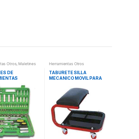
tas Otros
,
Maletines
Herramientas Otros
as, Extractores,
etros, otros
ES DE
TABURETE SILLA
IENTAS
MECANICO MOVIL PARA
PIEZAS