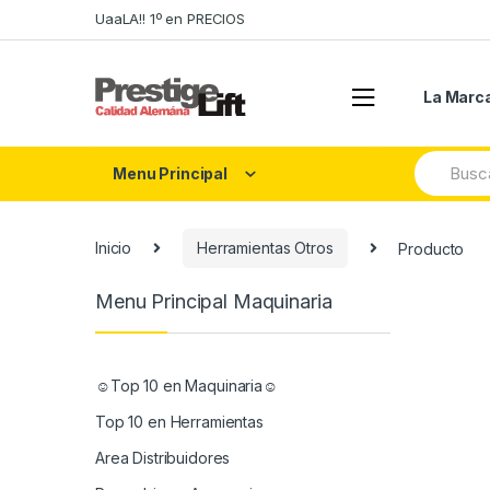
Skip
Skip
UaaLA!! 1º en PRECIOS
to
to
navigation
content
La Marc
Search
Menu Principal
for:
Inicio
Herramientas Otros
Producto
Menu Principal Maquinaria
☺Top 10 en Maquinaria☺
Top 10 en Herramientas
Area Distribuidores