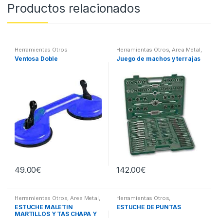
Productos relacionados
Herramientas Otros
Herramientas Otros
,
Area Metal,
Roscas, Herramientas
,
Ventosa Doble
Juego de machos y terrajas
Maletines Herramientas,
Extractores, Compresímetros,
otros
49.00
€
142.00
€
Herramientas Otros
,
Area Metal,
Herramientas Otros
,
Roscas, Herramientas
,
Chapa y
Herramientas De Mano
,
ESTUCHE MALETIN
ESTUCHE DE PUNTAS
Pintura
,
Maletines Herramientas,
Herramientas De Mano
,
MARTILLOS Y TAS CHAPA Y
Extractores, Compresímetros,
Maletines Herramientas,