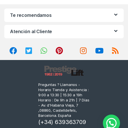
a
n
Te recomendamos
d
Atención al Cliente
s
C
a
r
o
Preguntas ? Llamanos -
Horario Tienda y Asistencia :
u
9:00 a 13:30 | 15:30 a 19h
Horario : De 9h a 21h | 7 Días
s
- Av. d'Habana Vieja, 7
,08860, Castelldefels,
e
Barcelona. España
(+34) 639363709
l