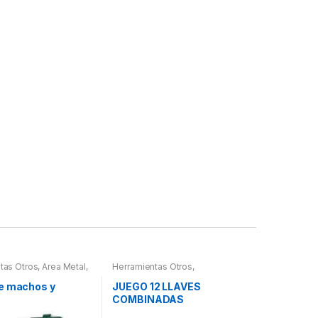
tas Otros
,
Area Metal,
Herramientas Otros
,
erramientas
,
Herramientas De Mano
,
 Herramientas,
Herramientas De Mano
e machos y
JUEGO 12 LLAVES
es, Compresímetros,
COMBINADAS
ARTICULADAS