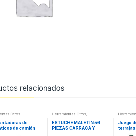
uctos relacionados
entas Otros
Herramientas Otros
,
Herramien
Herramientas De Mano
,
Roscas, H
Herramientas De Mano
,
Maletines
ntadoras de
ESTUCHE MALETIN 56
Juego d
Maletines Herramientas,
Extractor
ticos de camión
PIEZAS CARRACA Y
terrajas
Extractores, Compresímetros,
otros
otros
VASOS PEQUEÑOS