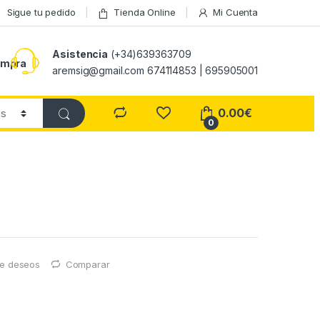
Sigue tu pedido
Tienda Online
Mi Cuenta
Asistencia
(+34)639363709
ompra
aremsig@gmail.com 674114853 | 695905001
0.00
€
0
 de deseos
Comparar