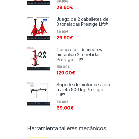
39.90
€
29.90
€
Juego de 2 caballetes de
3 toneladas Prestige Lift®
39.90
€
29.90
€
Compresor de muelles
hidráulico 2 toneladas
Prestige Lift®
159.00
€
129.00
€
Soporte de motor de aleta
a aleta 500 kg Prestige
Lift®
89.00
€
69.00
€
Herramienta talleres mecánicos