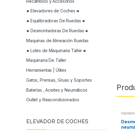
Recambios y Accesorios
►Elevadores de Coches◄
►Equilibradoras De Ruedas◄
►Desmontadoras De Ruedas◄
Maquinas de Alineación Ruedas
►Lotes de Maquinaria Taller◄
Maquinaria De Taller
Herramientas | Útiles
Gatos, Prensas, Gruas y Soportes
Prod
Baterías , Aceites y Neumáticos
Outlet y Reacondicionados
Herrami
ELEVADOR DE COCHES
Desmo
neumá