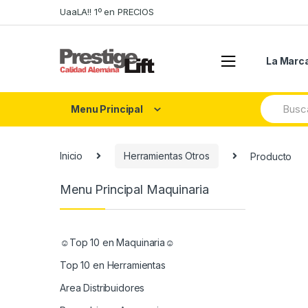
Skip
Skip
UaaLA!! 1º en PRECIOS
to
to
navigation
content
La Marc
Search
Menu Principal
for:
Inicio
Herramientas Otros
Producto
Menu Principal Maquinaria
☺Top 10 en Maquinaria☺
Top 10 en Herramientas
Area Distribuidores