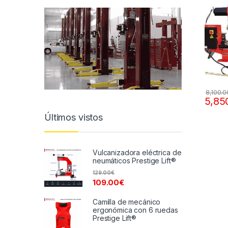
8,100.0
5,85
Últimos vistos
Vulcanizadora eléctrica de
neumáticos Prestige Lift®
129.00
€
109.00
€
Camilla de mecánico
ergonómica con 6 ruedas
Prestige Lift®