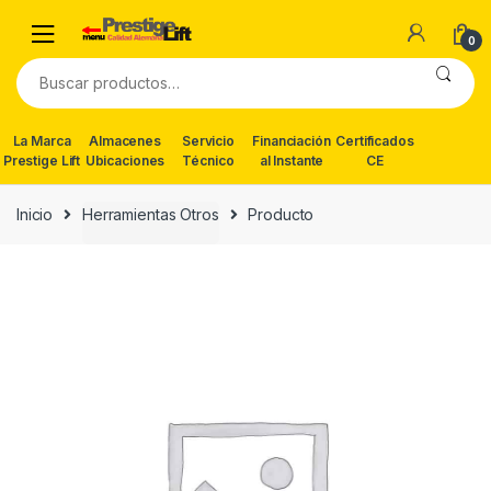
Skip
Skip
to
to
0
navigation
content
Buscar
por:
La Marca
Almacenes
Servicio
Financiación
Certificados
Prestige Lift
Ubicaciones
Técnico
al Instante
CE
Inicio
Herramientas Otros
Producto