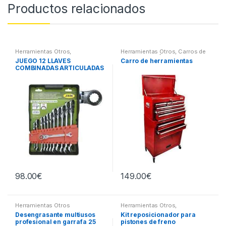
Productos relacionados
Herramientas Otros
,
Herramientas Otros
,
Carros de
Herramientas De Mano
,
Herramientas | Bancos
JUEGO 12 LLAVES
Carro de herramientas
Herramientas De Mano
COMBINADAS ARTICULADAS
98.00
€
149.00
€
Herramientas Otros
Herramientas Otros
,
Herramientas Frenos y
Desengrasante multiusos
Kit reposicionador para
Refrigeración
profesional en garrafa 25
pistones de freno