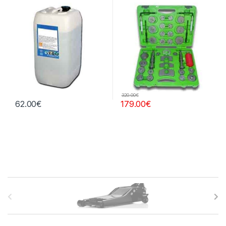
litros
320.00
€
62.00
€
179.00
€
B
r