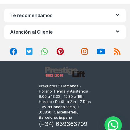
a
n
Te recomendamos
d
Atención al Cliente
s
C
a
r
o
Preguntas ? Llamanos -
Horario Tienda y Asistencia :
u
9:00 a 13:30 | 15:30 a 19h
Horario : De 9h a 21h | 7 Días
s
- Av. d'Habana Vieja, 7
,08860, Castelldefels,
e
Barcelona. España
(+34) 639363709
l