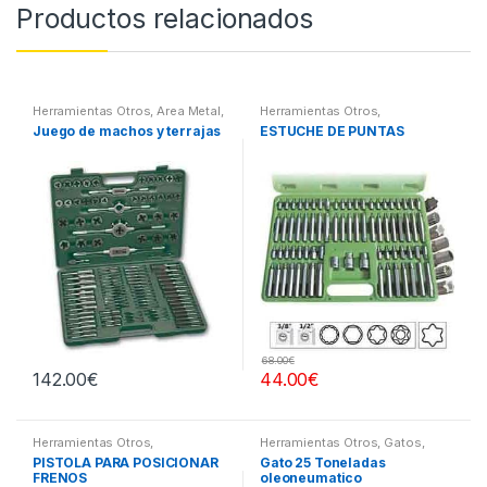
Productos relacionados
Herramientas Otros
,
Area Metal,
Herramientas Otros
,
Roscas, Herramientas
,
Herramientas De Mano
,
Juego de machos y terrajas
ESTUCHE DE PUNTAS
Maletines Herramientas,
Herramientas De Mano
,
Extractores, Compresímetros,
Maletines Herramientas,
otros
Extractores, Compresímetros,
otros
68.00
€
142.00
€
44.00
€
Herramientas Otros
,
Herramientas Otros
,
Gatos,
Herramientas Frenos y
Soportes y Hidraulica
PISTOLA PARA POSICIONAR
Gato 25 Toneladas
Refrigeración
FRENOS
oleoneumatico