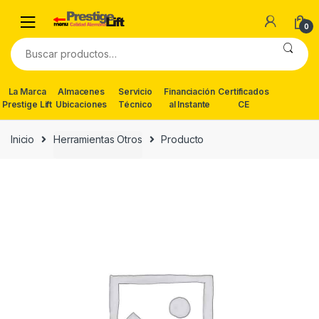
Skip
Skip
to
to
0
navigation
content
Buscar
por:
La Marca
Almacenes
Servicio
Financiación
Certificados
Prestige Lift
Ubicaciones
Técnico
al Instante
CE
Inicio
Herramientas Otros
Producto