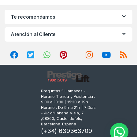
a
n
Te recomendamos
d
Atención al Cliente
s
C
a
r
o
Preguntas ? Llamanos -
Horario Tienda y Asistencia :
u
9:00 a 13:30 | 15:30 a 19h
Horario : De 9h a 21h | 7 Días
s
- Av. d'Habana Vieja, 7
,08860, Castelldefels,
e
Barcelona. España
(+34) 639363709
l