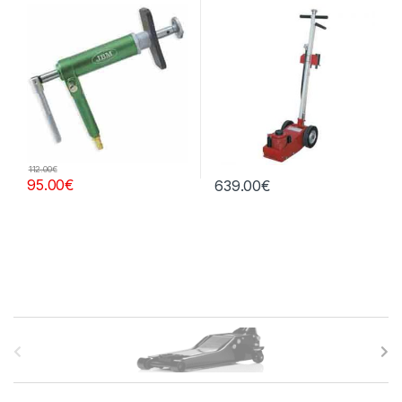
112.00
€
95.00
€
639.00
€
B
r