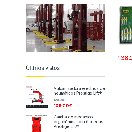
138.
Últimos vistos
Vulcanizadora eléctrica de
neumáticos Prestige Lift®
129.00
€
109.00
€
Camilla de mecánico
ergonómica con 6 ruedas
Prestige Lift®