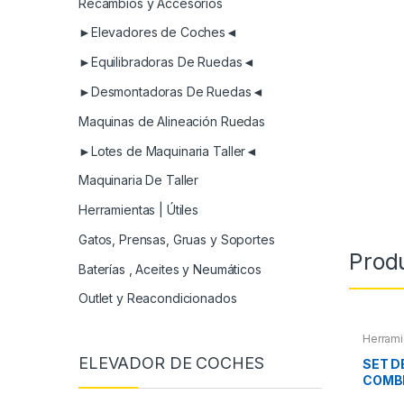
Recambios y Accesorios
►Elevadores de Coches◄
►Equilibradoras De Ruedas◄
►Desmontadoras De Ruedas◄
Maquinas de Alineación Ruedas
►Lotes de Maquinaria Taller◄
Maquinaria De Taller
Herramientas | Útiles
Gatos, Prensas, Gruas y Soportes
Prod
Baterías , Aceites y Neumáticos
Outlet y Reacondicionados
Herrami
ELEVADOR DE COCHES
SET D
COMB