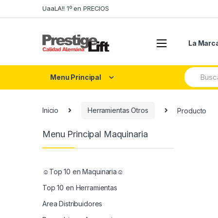
Skip
Skip
UaaLA!! 1º en PRECIOS
to
to
navigation
content
La Marc
Search
Menu Principal
for:
Inicio
Herramientas Otros
Producto
Menu Principal Maquinaria
☺Top 10 en Maquinaria☺
Top 10 en Herramientas
Area Distribuidores