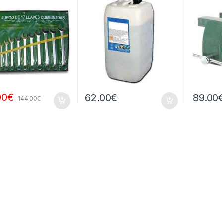
00
€
62.00
€
89.00
144.00
€