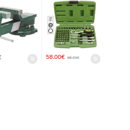
58.00
€
€
68.00
€