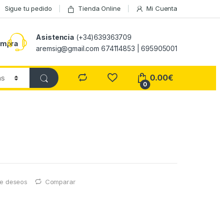
Sigue tu pedido
Tienda Online
Mi Cuenta
Asistencia
(+34)639363709
ompra
aremsig@gmail.com 674114853 | 695905001
0.00
€
0
 de deseos
Comparar