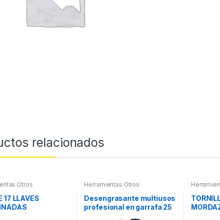
uctos relacionados
entas Otros
Herramientas Otros
Herramien
E 17 LLAVES
Desengrasante multiusos
TORNIL
INADAS
profesional en garrafa 25
MORDA
litros