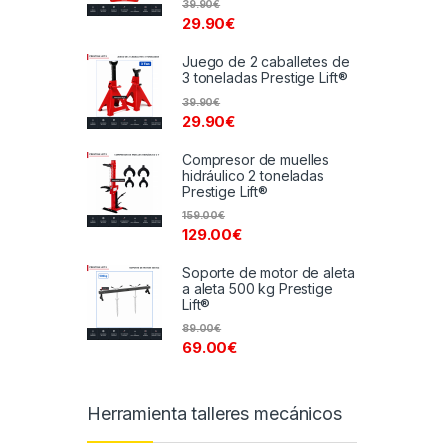
39.90
€
29.90
€
Juego de 2 caballetes de
3 toneladas Prestige Lift®
39.90
€
29.90
€
Compresor de muelles
hidráulico 2 toneladas
Prestige Lift®
159.00
€
129.00
€
Soporte de motor de aleta
a aleta 500 kg Prestige
Lift®
89.00
€
69.00
€
Herramienta talleres mecánicos