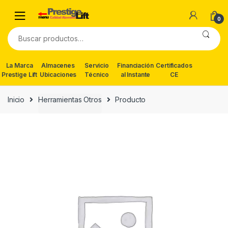
Skip
Skip
to
to
0
navigation
content
Buscar
por:
La Marca
Almacenes
Servicio
Financiación
Certificados
Prestige Lift
Ubicaciones
Técnico
al Instante
CE
Inicio
Herramientas Otros
Producto