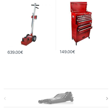
149.00
€
639.00
€
B
r