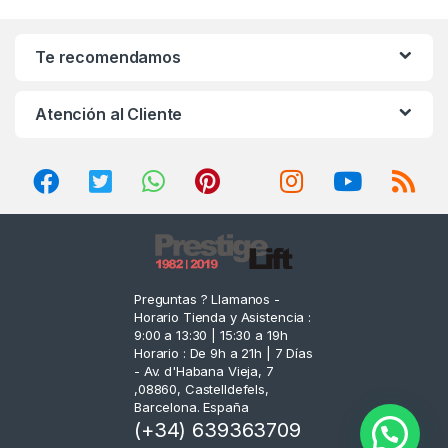
a
n
Te recomendamos
d
Atención al Cliente
s
C
a
r
o
Preguntas ? Llamanos -
Horario Tienda y Asistencia :
u
9:00 a 13:30 | 15:30 a 19h
Horario : De 9h a 21h | 7 Días
s
- Av. d'Habana Vieja, 7
,08860, Castelldefels,
e
Barcelona. España
(+34) 639363709
l