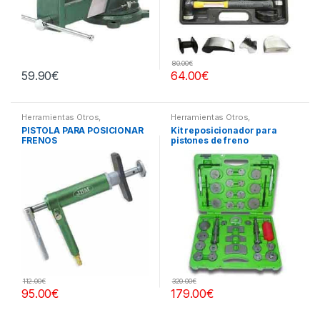
80.00
€
59.90
€
64.00
€
Herramientas Otros
,
Herramientas Otros
,
Herramientas Frenos y
Herramientas Frenos y
PISTOLA PARA POSICIONAR
Kit reposicionador para
Refrigeración
Refrigeración
FRENOS
pistones de freno
112.00
€
320.00
€
95.00
€
179.00
€