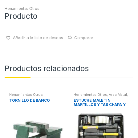
Herramientas Otros
Producto
Añadir a la lista de deseos
Comparar
Productos relacionados
Herramientas Otros
Herramientas Otros
,
Area Metal,
Roscas, Herramientas
,
Chapa y
TORNILLO DE BANCO
ESTUCHE MALETIN
Pintura
,
Maletines Herramientas,
MARTILLOS Y TAS CHAPA Y
Extractores, Compresímetros,
otros
PINTURA