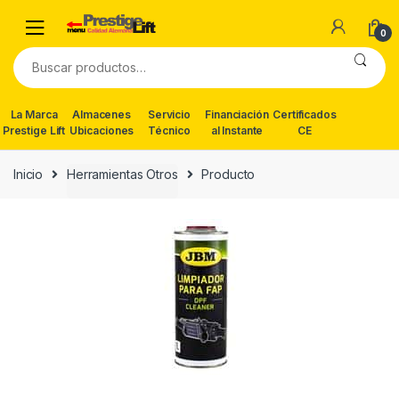
Skip
Skip
to
to
0
navigation
content
Buscar
por:
La Marca
Almacenes
Servicio
Financiación
Certificados
Prestige Lift
Ubicaciones
Técnico
al Instante
CE
Inicio
Herramientas Otros
Producto