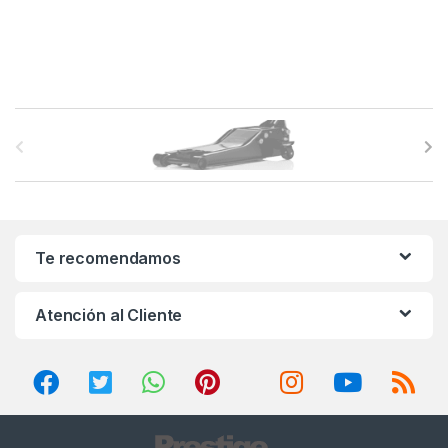
B
r
a
n
Te recomendamos
d
Atención al Cliente
s
C
a
r