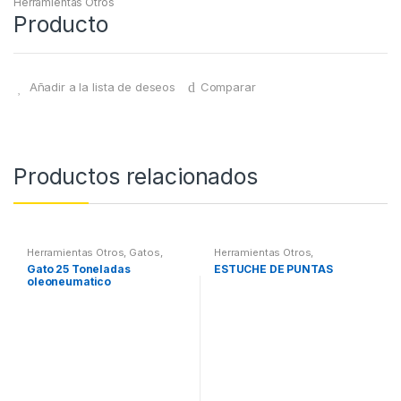
Herramientas Otros
Producto
Añadir a la lista de deseos
Comparar
Productos relacionados
Herramientas Otros
,
Gatos,
Herramientas Otros
,
Soportes y Hidraulica
Herramientas De Mano
,
Gato 25 Toneladas
ESTUCHE DE PUNTAS
Herramientas De Mano
,
oleoneumatico
Maletines Herramientas,
Extractores, Compresímetros,
otros