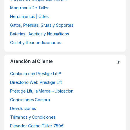
o
Maquinaria De Taller
u
Herramientas | Útiles
Gatos, Prensas, Gruas y Soportes
s
Baterías , Aceites y Neumáticos
e
Outlet y Reacondicionados
l
Atención al Cliente
Contacta con Prestige Lift®
Directorio Web Prestige Lift
Prestige Lift, la Marca – Ubicación
Condiciones Compra
Devoluciones
Términos y Condiciones
Elevador Coche Taller 750€