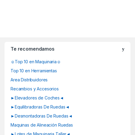
B
r
Te recomendamos
a
☺Top 10 en Maquinaria☺
n
Top 10 en Herramientas
d
Area Distribuidores
Recambios y Accesorios
s
►Elevadores de Coches◄
C
►Equilibradoras De Ruedas◄
a
►Desmontadoras De Ruedas◄
Maquinas de Alineación Ruedas
r
►Lotes de Maquinaria Taller◄