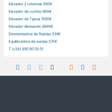
Elevador 2 columnas 990€
Elevador de coches 989€
Elevador de Tijeras 1590€
Elevador Alineación 4999€
Desmontadora de Ruedas 539€
Equilibradora de ruedas 575€
T.(+34) 695 90 50 01