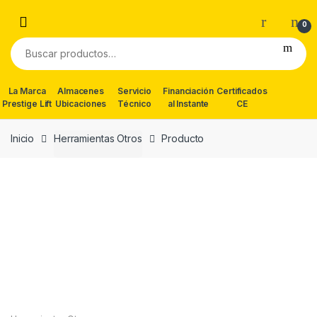
Skip
Skip
to
to
0
navigation
content
Buscar
por:
La Marca
Almacenes
Servicio
Financiación
Certificados
Prestige Lift
Ubicaciones
Técnico
al Instante
CE
Inicio
Herramientas Otros
Producto