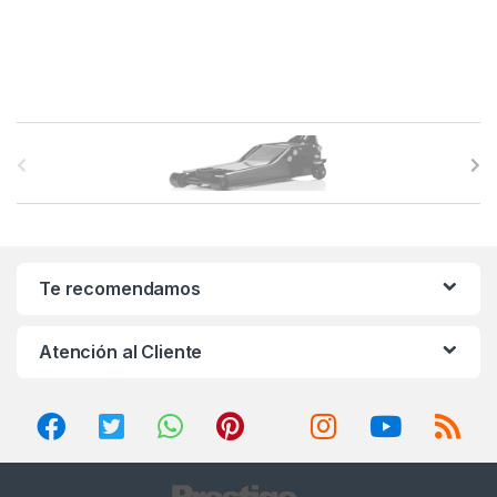
B
r
a
n
Te recomendamos
d
Atención al Cliente
s
C
a