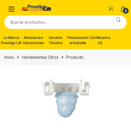
Skip
Skip
to
to
0
navigation
content
Buscar
por:
La Marca
Almacenes
Servicio
Financiación
Certificados
Prestige Lift
Ubicaciones
Técnico
al Instante
CE
Inicio
Herramientas Otros
Producto