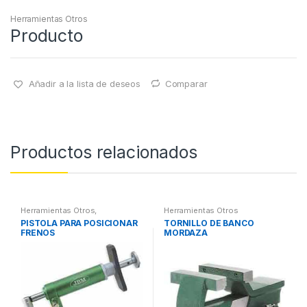
Herramientas Otros
Producto
Añadir a la lista de deseos
Comparar
Productos relacionados
Herramientas Otros
,
Herramientas Otros
Herramientas Frenos y
PISTOLA PARA POSICIONAR
TORNILLO DE BANCO
Refrigeración
FRENOS
MORDAZA