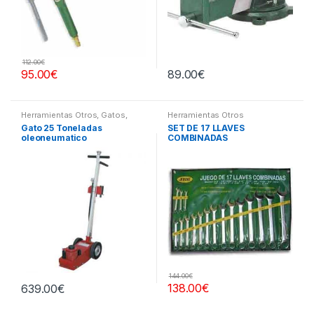
112.00
€
95.00
€
89.00
€
Herramientas Otros
,
Gatos,
Herramientas Otros
Soportes y Hidraulica
Gato 25 Toneladas
SET DE 17 LLAVES
oleoneumatico
COMBINADAS
144.00
€
138.00
€
639.00
€