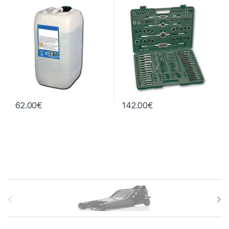
otros
litros
62.00
€
142.00
€
B
r