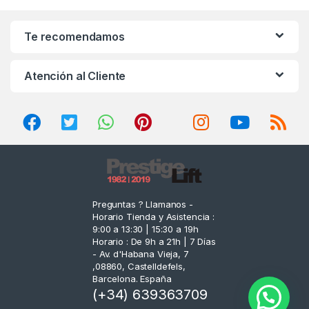
a
n
Te recomendamos
d
Atención al Cliente
s
C
a
r
o
Preguntas ? Llamanos -
Horario Tienda y Asistencia :
u
9:00 a 13:30 | 15:30 a 19h
Horario : De 9h a 21h | 7 Días
s
- Av. d'Habana Vieja, 7
,08860, Castelldefels,
e
Barcelona. España
(+34) 639363709
l