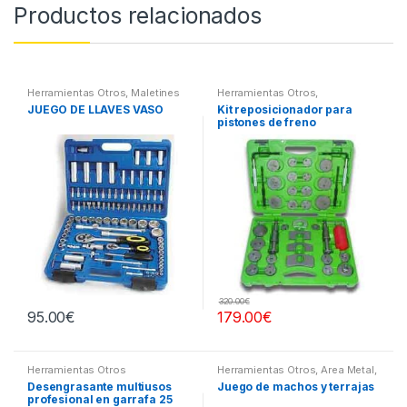
Productos relacionados
Herramientas Otros
,
Maletines
Herramientas Otros
,
Herramientas, Extractores,
Herramientas Frenos y
JUEGO DE LLAVES VASO
Kit reposicionador para
Compresímetros, otros
Refrigeración
pistones de freno
320.00
€
95.00
€
179.00
€
Herramientas Otros
Herramientas Otros
,
Area Metal,
Roscas, Herramientas
,
Desengrasante multiusos
Juego de machos y terrajas
Maletines Herramientas,
profesional en garrafa 25
Extractores, Compresímetros,