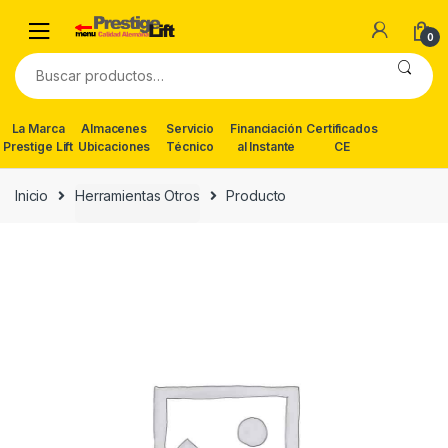
Skip
Skip
to
to
0
navigation
content
Buscar
por:
La Marca
Almacenes
Servicio
Financiación
Certificados
Prestige Lift
Ubicaciones
Técnico
al Instante
CE
Inicio
Herramientas Otros
Producto