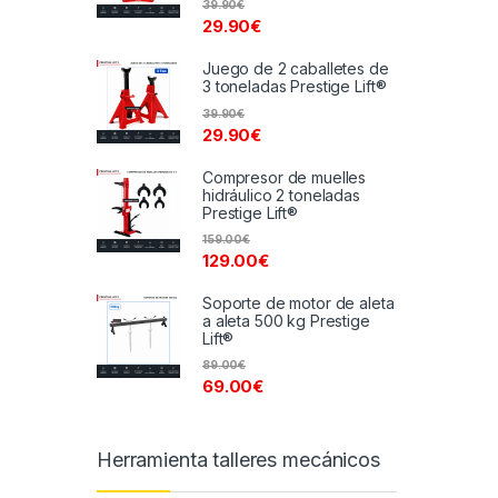
39.90
€
29.90
€
Juego de 2 caballetes de
3 toneladas Prestige Lift®
39.90
€
29.90
€
Compresor de muelles
hidráulico 2 toneladas
Prestige Lift®
159.00
€
129.00
€
Soporte de motor de aleta
a aleta 500 kg Prestige
Lift®
89.00
€
69.00
€
Herramienta talleres mecánicos