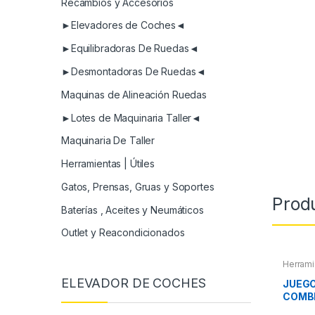
Recambios y Accesorios
►Elevadores de Coches◄
►Equilibradoras De Ruedas◄
►Desmontadoras De Ruedas◄
Maquinas de Alineación Ruedas
►Lotes de Maquinaria Taller◄
Maquinaria De Taller
Herramientas | Útiles
Gatos, Prensas, Gruas y Soportes
Prod
Baterías , Aceites y Neumáticos
Outlet y Reacondicionados
Herrami
Herram
ELEVADOR DE COCHES
Herram
JUEGO
COMB
ARTI