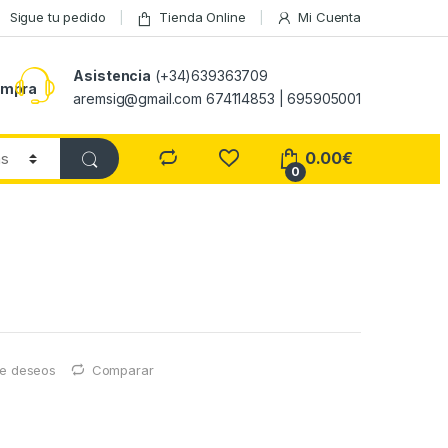
Sigue tu pedido
Tienda Online
Mi Cuenta
Asistencia
(+34)639363709
ompra
aremsig@gmail.com 674114853 | 695905001
0.00
€
0
 de deseos
Comparar