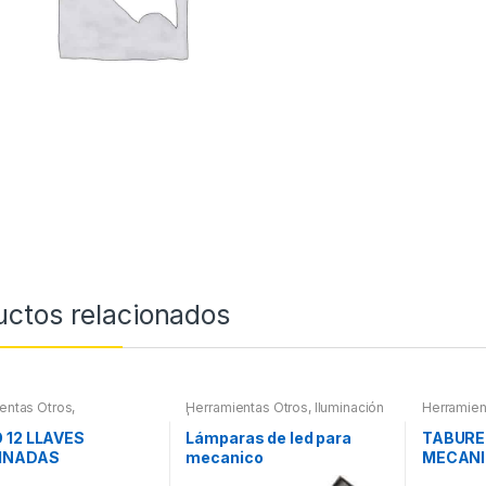
uctos relacionados
entas Otros
,
Herramientas Otros
,
Iluminación
Herramien
ientas De Mano
,
| Linternas Led
ientas De Mano
 12 LLAVES
Lámparas de led para
TABURE
INADAS
mecanico
MECANI
CULADAS
PIEZAS