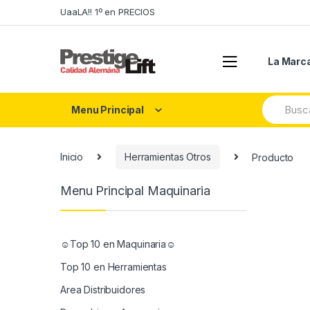
Skip
Skip
UaaLA!! 1º en PRECIOS
to
to
navigation
content
La Marc
Search
Menu Principal
for:
Inicio
Herramientas Otros
Producto
Menu Principal Maquinaria
☺Top 10 en Maquinaria☺
Top 10 en Herramientas
Area Distribuidores