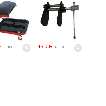
€
48.00
€
60.00
€
68.00
€