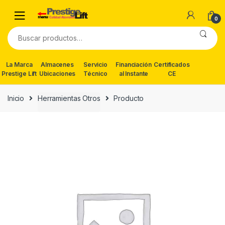
Skip
Skip
to
to
0
navigation
content
Buscar
por:
La Marca
Almacenes
Servicio
Financiación
Certificados
Prestige Lift
Ubicaciones
Técnico
al Instante
CE
Inicio
Herramientas Otros
Producto