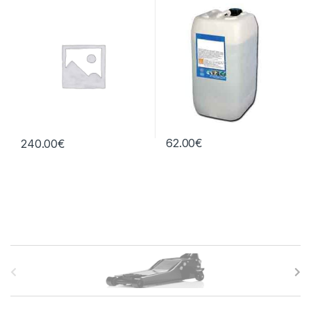
central
litros
62.00
€
240.00
€
B
r