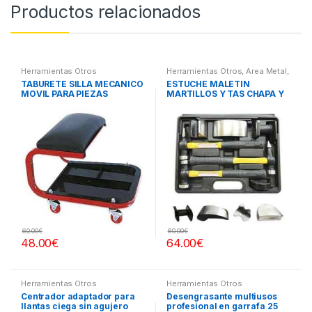
Productos relacionados
Herramientas Otros
Herramientas Otros
,
Area Metal,
Roscas, Herramientas
,
Chapa y
TABURETE SILLA MECANICO
ESTUCHE MALETIN
Pintura
,
Maletines Herramientas,
MOVIL PARA PIEZAS
MARTILLOS Y TAS CHAPA Y
Extractores, Compresímetros,
otros
PINTURA
60.00
€
80.00
€
48.00
€
64.00
€
Herramientas Otros
Herramientas Otros
Centrador adaptador para
Desengrasante multiusos
llantas ciega sin agujero
profesional en garrafa 25