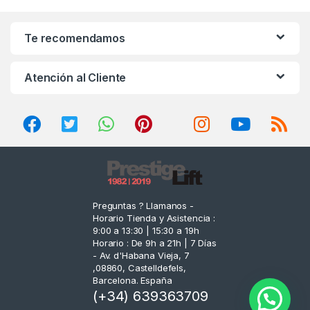
a
n
Te recomendamos
d
Atención al Cliente
s
C
a
r
o
Preguntas ? Llamanos -
Horario Tienda y Asistencia :
u
9:00 a 13:30 | 15:30 a 19h
Horario : De 9h a 21h | 7 Días
s
- Av. d'Habana Vieja, 7
,08860, Castelldefels,
e
Barcelona. España
(+34) 639363709
l