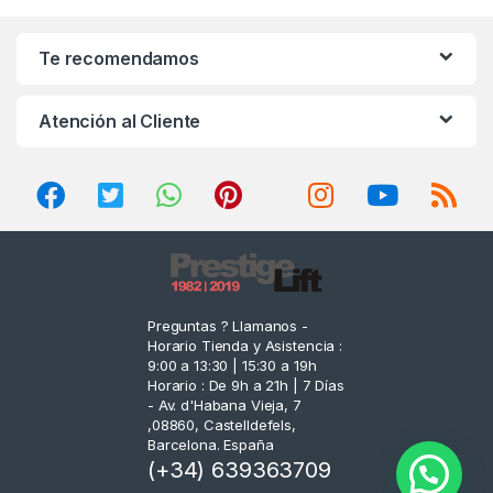
a
n
Te recomendamos
d
Atención al Cliente
s
C
a
r
o
Preguntas ? Llamanos -
Horario Tienda y Asistencia :
u
9:00 a 13:30 | 15:30 a 19h
Horario : De 9h a 21h | 7 Días
s
- Av. d'Habana Vieja, 7
,08860, Castelldefels,
e
Barcelona. España
(+34) 639363709
l