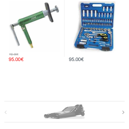
112.00
€
95.00
€
95.00
€
B
r