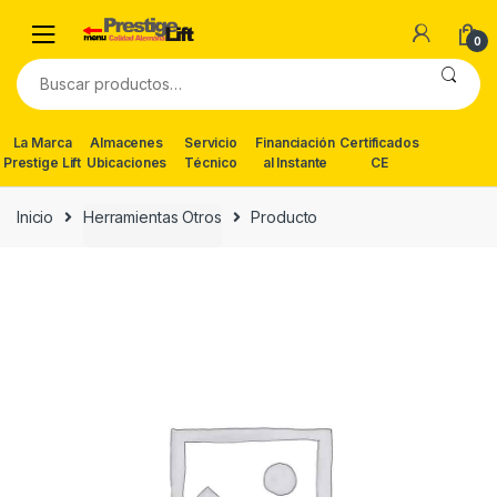
Skip
Skip
to
to
0
navigation
content
Buscar
por:
La Marca
Almacenes
Servicio
Financiación
Certificados
Prestige Lift
Ubicaciones
Técnico
al Instante
CE
Inicio
Herramientas Otros
Producto