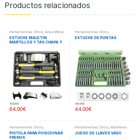
Productos relacionados
Herramientas Otros
,
Area Metal,
Herramientas Otros
,
Roscas, Herramientas
,
Chapa y
Herramientas De Mano
,
ESTUCHE MALETIN
ESTUCHE DE PUNTAS
Pintura
,
Maletines Herramientas,
Herramientas De Mano
,
MARTILLOS Y TAS CHAPA Y
Extractores, Compresímetros,
Maletines Herramientas,
otros
Extractores, Compresímetros,
PINTURA
otros
80.00
€
68.00
€
64.00
€
44.00
€
Herramientas Otros
,
Herramientas Otros
,
Maletines
Herramientas Frenos y
Herramientas, Extractores,
PISTOLA PARA POSICIONAR
JUEGO DE LLAVES VASO
Refrigeración
Compresímetros, otros
FRENOS