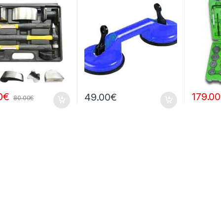
0
€
179.00
49.00
€
80.00
€