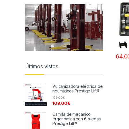
64.0
Últimos vistos
Vulcanizadora eléctrica de
neumáticos Prestige Lift®
129.00
€
109.00
€
Camilla de mecánico
ergonómica con 6 ruedas
Prestige Lift®