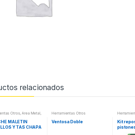
uctos relacionados
entas Otros
,
Area Metal,
Herramientas Otros
Herramien
 Herramientas
,
Chapa y
Herramien
Maletines Herramientas,
Refrigera
HE MALETIN
Ventosa Doble
Kit repo
ores, Compresímetros,
LLOS Y TAS CHAPA
pistones
TURA