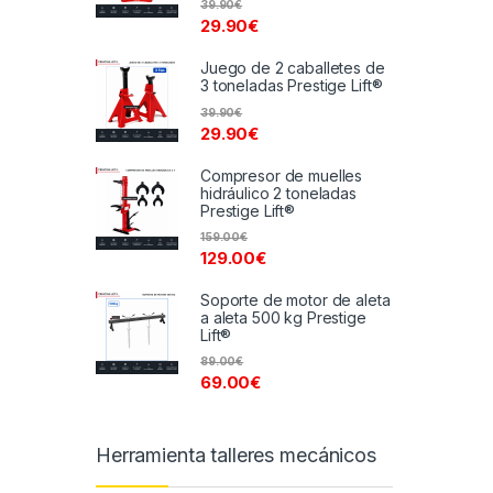
39.90
€
29.90
€
Juego de 2 caballetes de
3 toneladas Prestige Lift®
39.90
€
29.90
€
Compresor de muelles
hidráulico 2 toneladas
Prestige Lift®
159.00
€
129.00
€
Soporte de motor de aleta
a aleta 500 kg Prestige
Lift®
89.00
€
69.00
€
Herramienta talleres mecánicos