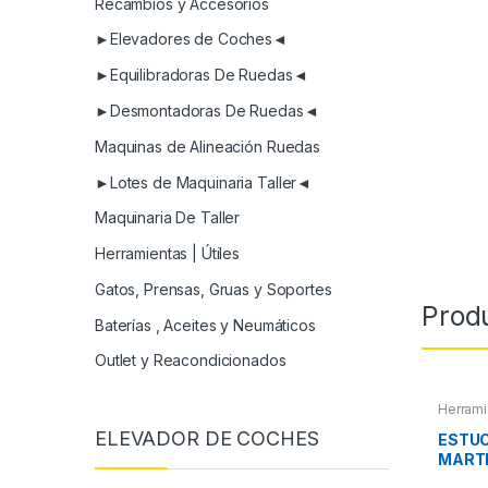
Recambios y Accesorios
►Elevadores de Coches◄
►Equilibradoras De Ruedas◄
►Desmontadoras De Ruedas◄
Maquinas de Alineación Ruedas
►Lotes de Maquinaria Taller◄
Maquinaria De Taller
Herramientas | Útiles
Gatos, Prensas, Gruas y Soportes
Prod
Baterías , Aceites y Neumáticos
Outlet y Reacondicionados
Herrami
Roscas,
ELEVADOR DE COCHES
Pintura
,
ESTUC
Extract
MARTI
otros
Y PIN