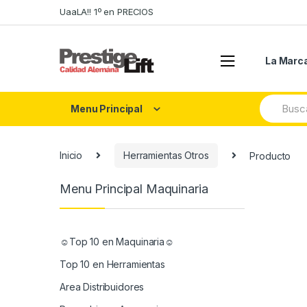
Skip
Skip
UaaLA!! 1º en PRECIOS
to
to
navigation
content
La Marc
Search
Menu Principal
for:
Inicio
Herramientas Otros
Producto
Menu Principal Maquinaria
☺Top 10 en Maquinaria☺
Top 10 en Herramientas
Area Distribuidores