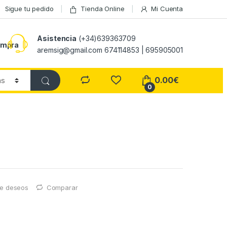
Sigue tu pedido
Tienda Online
Mi Cuenta
Asistencia
(+34)639363709
ompra
aremsig@gmail.com 674114853 | 695905001
0.00
€
0
 de deseos
Comparar