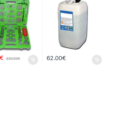
€
62.00
€
320.00
€