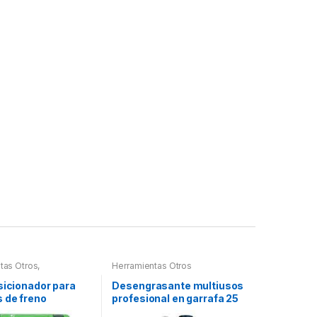
tas Otros
,
Herramientas Otros
tas Frenos y
ción
sicionador para
Desengrasante multiusos
 de freno
profesional en garrafa 25
litros