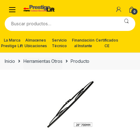
Skip
Skip
to
to
0
navigation
content
Buscar
por:
La Marca
Almacenes
Servicio
Financiación
Certificados
Prestige Lift
Ubicaciones
Técnico
al Instante
CE
Inicio
Herramientas Otros
Producto