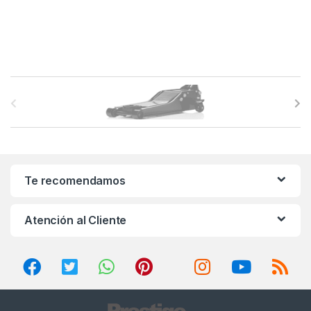
B
r
a
n
Te recomendamos
d
Atención al Cliente
s
C
a