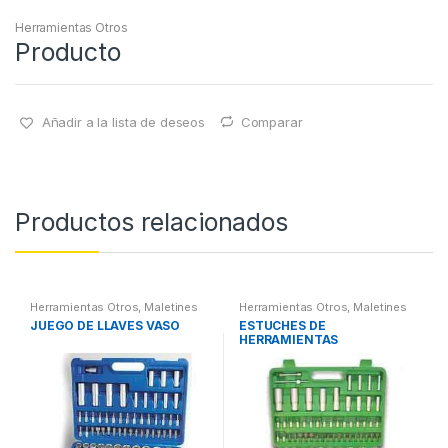
Herramientas Otros
Producto
Añadir a la lista de deseos
Comparar
Productos relacionados
Herramientas Otros
,
Maletines
Herramientas Otros
,
Maletines
Herramientas, Extractores,
Herramientas, Extractores,
JUEGO DE LLAVES VASO
ESTUCHES DE
Compresímetros, otros
Compresímetros, otros
HERRAMIENTAS