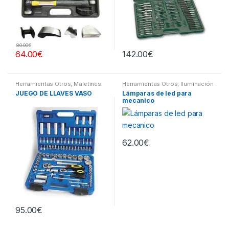
80.00
€
64.00
€
142.00
€
Herramientas Otros
,
Maletines
Herramientas Otros
,
Iluminación
Herramientas, Extractores,
| Linternas Led
JUEGO DE LLAVES VASO
Lámparas de led para
Compresímetros, otros
mecanico
62.00
€
95.00
€