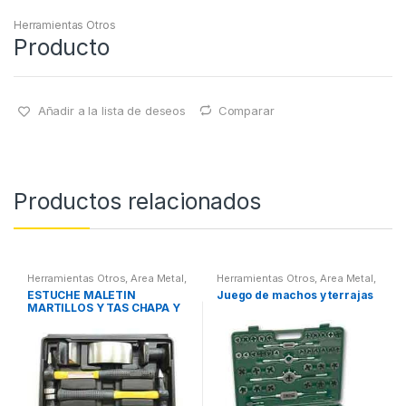
Herramientas Otros
Producto
Añadir a la lista de deseos
Comparar
Productos relacionados
Herramientas Otros
,
Area Metal,
Herramientas Otros
,
Area Metal,
Roscas, Herramientas
,
Chapa y
Roscas, Herramientas
,
ESTUCHE MALETIN
Juego de machos y terrajas
Pintura
,
Maletines Herramientas,
Maletines Herramientas,
MARTILLOS Y TAS CHAPA Y
Extractores, Compresímetros,
Extractores, Compresímetros,
otros
otros
PINTURA