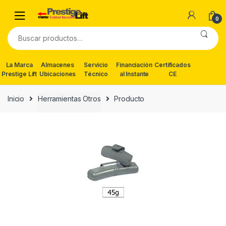
Skip
Skip
to
to
0
navigation
content
Buscar
por:
La Marca
Almacenes
Servicio
Financiación
Certificados
Prestige Lift
Ubicaciones
Técnico
al Instante
CE
Inicio
Herramientas Otros
Producto