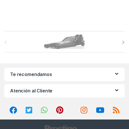
B
r
a
n
Te recomendamos
d
Atención al Cliente
s
C
a
r