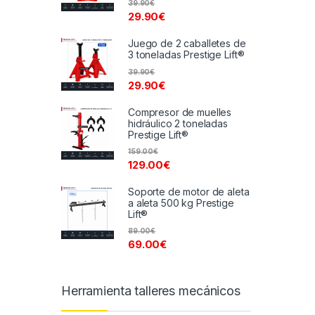
39.90
€
29.90
€
Juego de 2 caballetes de
3 toneladas Prestige Lift®
39.90
€
29.90
€
Compresor de muelles
hidráulico 2 toneladas
Prestige Lift®
159.00
€
129.00
€
Soporte de motor de aleta
a aleta 500 kg Prestige
Lift®
89.00
€
69.00
€
Herramienta talleres mecánicos