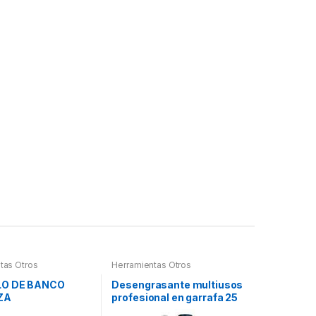
tas Otros
Herramientas Otros
LO DE BANCO
Desengrasante multiusos
ZA
profesional en garrafa 25
litros