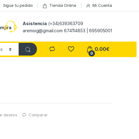
Sigue tu pedido
Tienda Online
Mi Cuenta
Asistencia
(+34)639363709
ompra
aremsig@gmail.com 674114853 | 695905001
0.00
€
0
 de deseos
Comparar