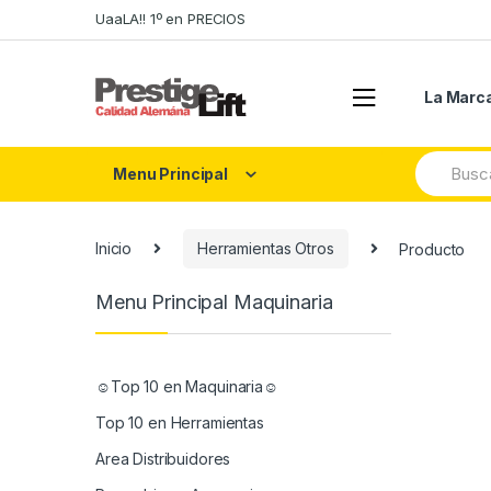
Skip
Skip
UaaLA!! 1º en PRECIOS
to
to
navigation
content
La Marc
Search
Menu Principal
for:
Inicio
Herramientas Otros
Producto
Menu Principal Maquinaria
☺Top 10 en Maquinaria☺
Top 10 en Herramientas
Area Distribuidores