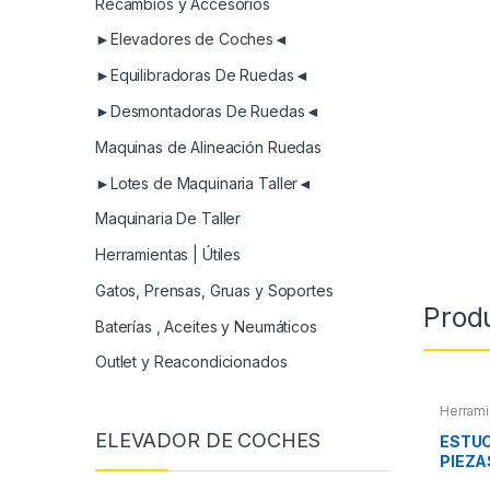
Recambios y Accesorios
►Elevadores de Coches◄
►Equilibradoras De Ruedas◄
►Desmontadoras De Ruedas◄
Maquinas de Alineación Ruedas
►Lotes de Maquinaria Taller◄
Maquinaria De Taller
Herramientas | Útiles
Gatos, Prensas, Gruas y Soportes
Prod
Baterías , Aceites y Neumáticos
Outlet y Reacondicionados
Herrami
Herram
ELEVADOR DE COCHES
Herram
ESTUC
Maletin
PIEZA
Extract
otros
VASO