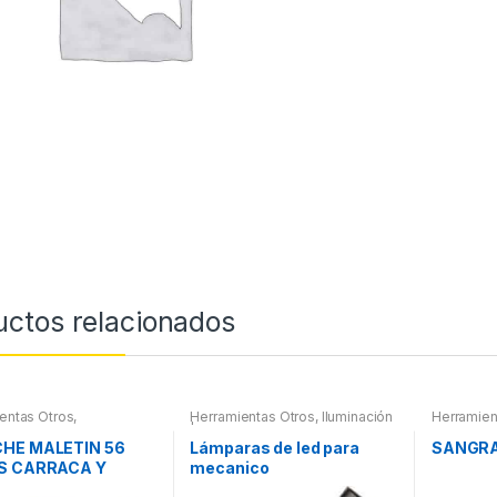
uctos relacionados
entas Otros
,
Herramientas Otros
,
Iluminación
Herramien
ientas De Mano
,
| Linternas Led
ientas De Mano
,
HE MALETIN 56
Lámparas de led para
SANGRA
es Herramientas,
S CARRACA Y
mecanico
ores, Compresímetros,
S PEQUEÑOS