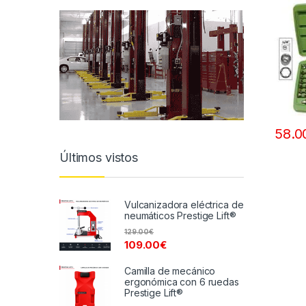
58.0
Últimos vistos
Vulcanizadora eléctrica de
neumáticos Prestige Lift®
129.00
€
109.00
€
Camilla de mecánico
ergonómica con 6 ruedas
Prestige Lift®