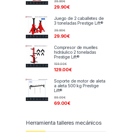
39.90
€
29.90
€
Juego de 2 caballetes de
3 toneladas Prestige Lift®
39.90
€
29.90
€
Compresor de muelles
hidráulico 2 toneladas
Prestige Lift®
159.00
€
129.00
€
Soporte de motor de aleta
a aleta 500 kg Prestige
Lift®
89.00
€
69.00
€
Herramienta talleres mecánicos