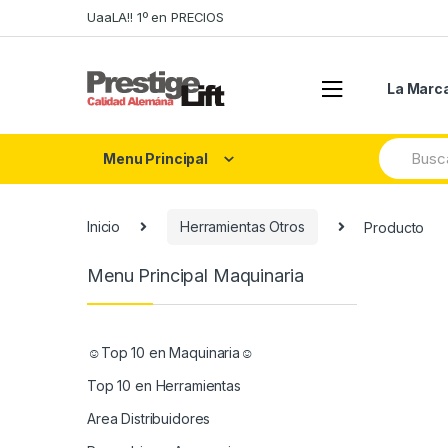
Skip
Skip
UaaLA!! 1º en PRECIOS
to
to
navigation
content
La Marc
Search
Menu Principal
for:
Inicio
Herramientas Otros
Producto
Menu Principal Maquinaria
☺Top 10 en Maquinaria☺
Top 10 en Herramientas
Area Distribuidores