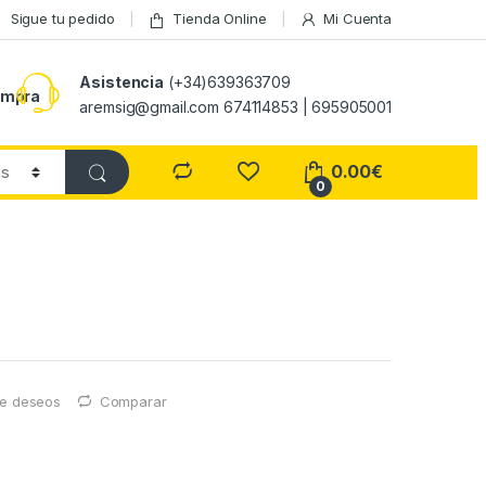
Sigue tu pedido
Tienda Online
Mi Cuenta
Asistencia
(+34)639363709
ompra
aremsig@gmail.com 674114853 | 695905001
0.00
€
0
 de deseos
Comparar