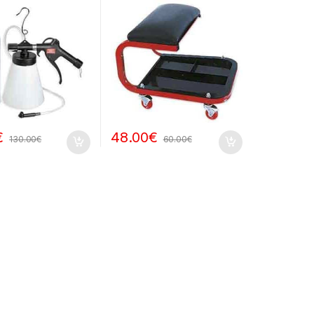
€
48.00
€
130.00
€
60.00
€