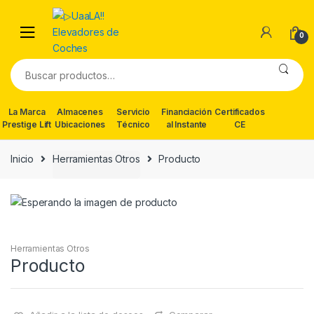
Skip
Skip
to
to
0
navigation
content
Buscar
por:
La Marca
Almacenes
Servicio
Financiación
Certificados
Prestige Lift
Ubicaciones
Técnico
al Instante
CE
Inicio
Herramientas Otros
Producto
Herramientas Otros
Producto