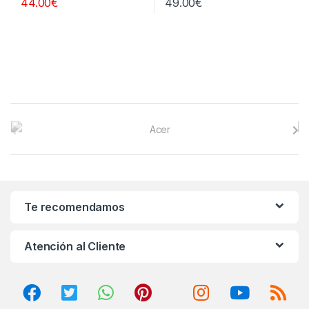
44.00
€
49.00
€
B
r
a
n
Te recomendamos
d
Atención al Cliente
s
C