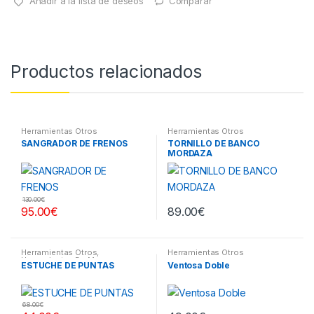
Añadir a la lista de deseos
Comparar
Productos relacionados
Herramientas Otros
Herramientas Otros
SANGRADOR DE FRENOS
TORNILLO DE BANCO
MORDAZA
130.00
€
95.00
€
89.00
€
Herramientas Otros
,
Herramientas Otros
Herramientas De Mano
,
ESTUCHE DE PUNTAS
Ventosa Doble
Herramientas De Mano
,
Maletines Herramientas,
Extractores, Compresímetros,
otros
68.00
€