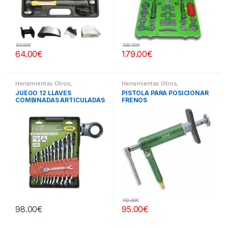
80.00
€
320.00
€
64.00
€
179.00
€
Herramientas Otros
,
Herramientas Otros
,
Herramientas De Mano
,
Herramientas Frenos y
JUEGO 12 LLAVES
PISTOLA PARA POSICIONAR
Herramientas De Mano
Refrigeración
COMBINADAS ARTICULADAS
FRENOS
112.00
€
98.00
€
95.00
€