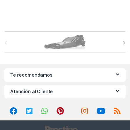
B
r
a
n
Te recomendamos
d
Atención al Cliente
s
C
a
r