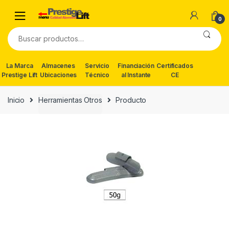
Skip
Skip
to
to
0
navigation
content
Buscar
por:
La Marca
Almacenes
Servicio
Financiación
Certificados
Prestige Lift
Ubicaciones
Técnico
al Instante
CE
Inicio
Herramientas Otros
Producto