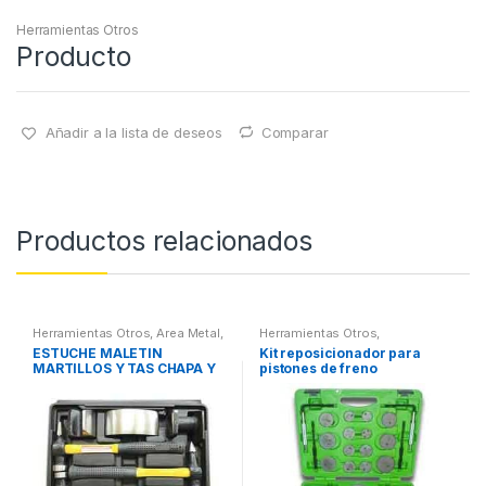
Herramientas Otros
Producto
Añadir a la lista de deseos
Comparar
Productos relacionados
Herramientas Otros
,
Area Metal,
Herramientas Otros
,
Roscas, Herramientas
,
Chapa y
Herramientas Frenos y
ESTUCHE MALETIN
Kit reposicionador para
Pintura
,
Maletines Herramientas,
Refrigeración
MARTILLOS Y TAS CHAPA Y
pistones de freno
Extractores, Compresímetros,
otros
PINTURA