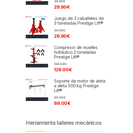
39.90
€
29.90
€
Juego de 2 caballetes de
3 toneladas Prestige Lift®
39.90
€
29.90
€
Compresor de muelles
hidráulico 2 toneladas
Prestige Lift®
159.00
€
129.00
€
Soporte de motor de aleta
a aleta 500 kg Prestige
Lift®
89.00
€
69.00
€
Herramienta talleres mecánicos