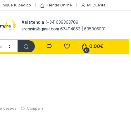
Sigue tu pedido
Tienda Online
Mi Cuenta
Asistencia
(+34)639363709
ompra
aremsig@gmail.com 674114853 | 695905001
0.00
€
0
 de deseos
Comparar