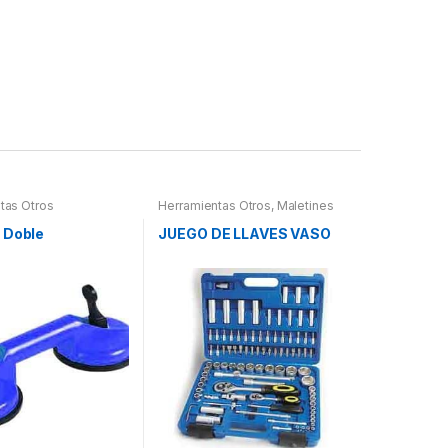
tas Otros
Herramientas Otros
,
Maletines
Herramientas, Extractores,
Compresímetros, otros
 Doble
JUEGO DE LLAVES VASO