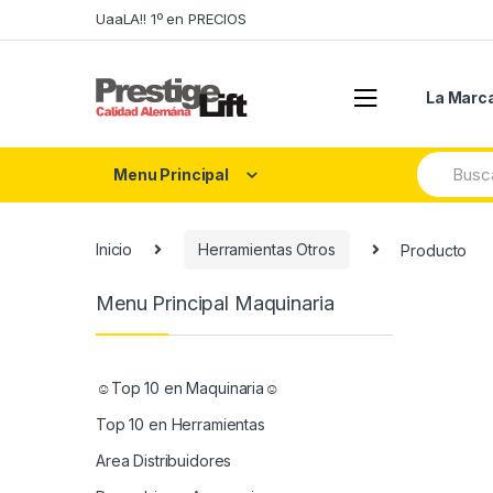
Skip
Skip
UaaLA!! 1º en PRECIOS
to
to
navigation
content
La Marc
Search
Menu Principal
for:
Inicio
Herramientas Otros
Producto
Menu Principal Maquinaria
☺Top 10 en Maquinaria☺
Top 10 en Herramientas
Area Distribuidores