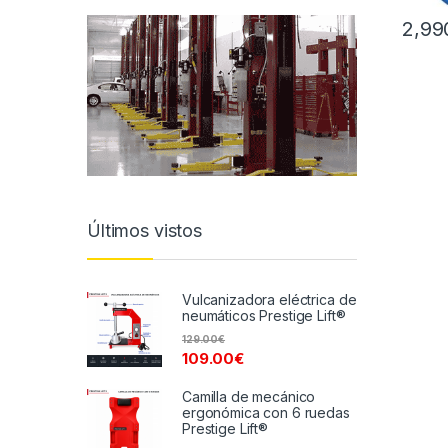
2,99
Últimos vistos
Vulcanizadora eléctrica de
neumáticos Prestige Lift®
129.00
€
109.00
€
Camilla de mecánico
ergonómica con 6 ruedas
Prestige Lift®