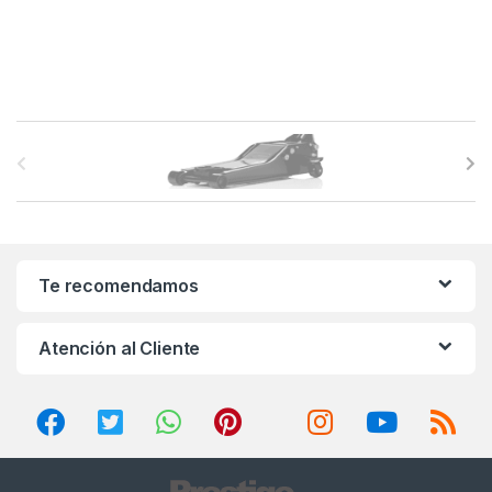
B
r
a
n
Te recomendamos
d
Atención al Cliente
s
C
a