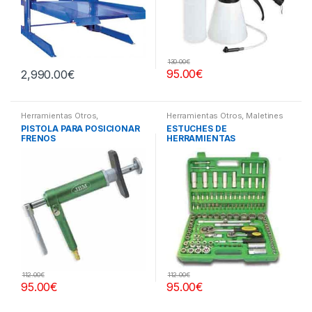
130.00
€
95.00
€
2,990.00
€
Herramientas Otros
,
Herramientas Otros
,
Maletines
Herramientas Frenos y
Herramientas, Extractores,
PISTOLA PARA POSICIONAR
ESTUCHES DE
Refrigeración
Compresímetros, otros
FRENOS
HERRAMIENTAS
112.00
€
112.00
€
95.00
€
95.00
€