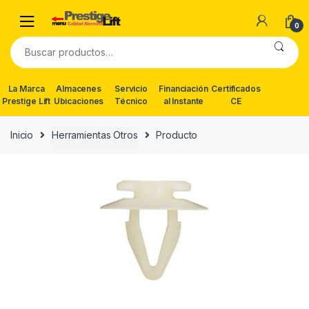
Skip
Skip
to
to
0
navigation
content
Buscar
por:
La Marca
Almacenes
Servicio
Financiación
Certificados
Prestige Lift
Ubicaciones
Técnico
al Instante
CE
Inicio
Herramientas Otros
Producto