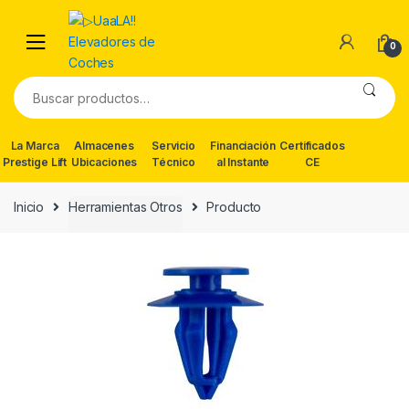
Skip
Skip
to
to
0
navigation
content
Buscar
por:
La Marca
Almacenes
Servicio
Financiación
Certificados
Prestige Lift
Ubicaciones
Técnico
al Instante
CE
Inicio
Herramientas Otros
Producto