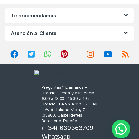
n
Te recomendamos
d
Atención al Cliente
s
C
a
r
o
Preguntas ? Llamanos -
Horario Tienda y Asistencia :
u
9:00 a 13:30 | 15:30 a 19h
Horario : De 9h a 21h | 7 Días
s
- Av. d'Habana Vieja, 7
,08860, Castelldefels,
Barcelona. España
e
(+34) 639363709
l
Whatsaap