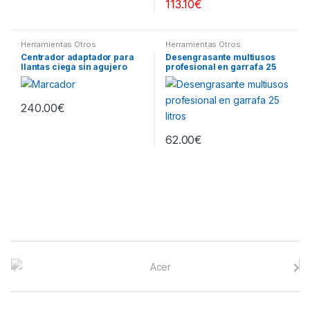
113.10
€
Herramientas Otros
Herramientas Otros
Centrador adaptador para
Desengrasante multiusos
llantas ciega sin agujero
profesional en garrafa 25
central
litros
240.00
€
62.00
€
B
r
a