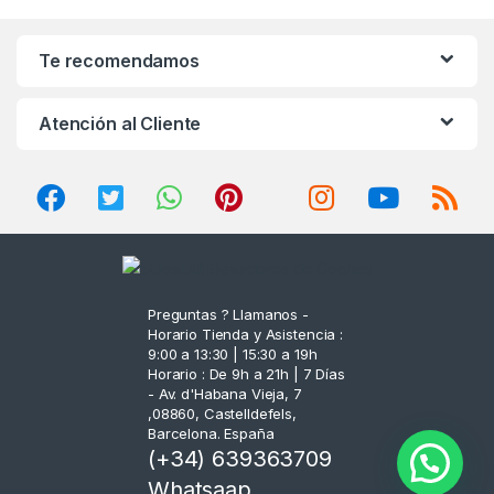
a
n
Te recomendamos
d
Atención al Cliente
s
C
a
r
o
Preguntas ? Llamanos -
Horario Tienda y Asistencia :
u
9:00 a 13:30 | 15:30 a 19h
Horario : De 9h a 21h | 7 Días
s
- Av. d'Habana Vieja, 7
,08860, Castelldefels,
Barcelona. España
e
(+34) 639363709
l
Whatsaap