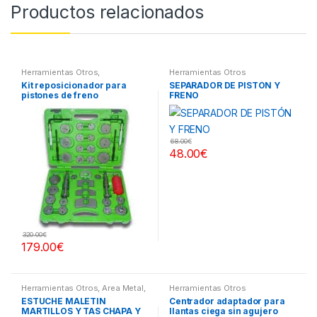
Productos relacionados
Herramientas Otros
,
Herramientas Otros
Herramientas Frenos y
Kit reposicionador para
SEPARADOR DE PISTÓN Y
Refrigeración
pistones de freno
FRENO
68.00
€
48.00
€
320.00
€
179.00
€
Herramientas Otros
,
Area Metal,
Herramientas Otros
Roscas, Herramientas
,
Chapa y
ESTUCHE MALETIN
Centrador adaptador para
Pintura
,
Maletines Herramientas,
MARTILLOS Y TAS CHAPA Y
llantas ciega sin agujero
Extractores, Compresímetros,