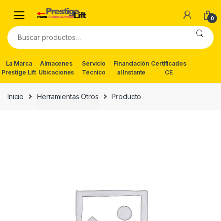
Skip
Skip
to
to
0
navigation
content
Buscar
por:
La Marca
Almacenes
Servicio
Financiación
Certificados
Prestige Lift
Ubicaciones
Técnico
al Instante
CE
Inicio
Herramientas Otros
Producto