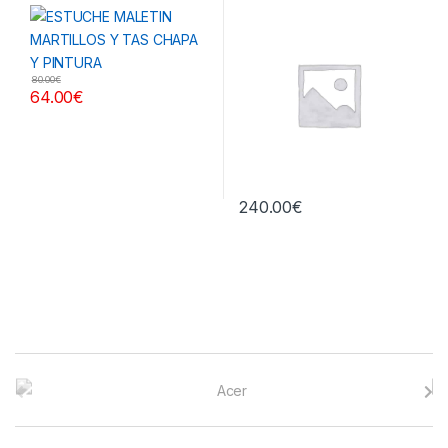
otros
PINTURA
central
80.00
€
64.00
€
240.00
€
B
r