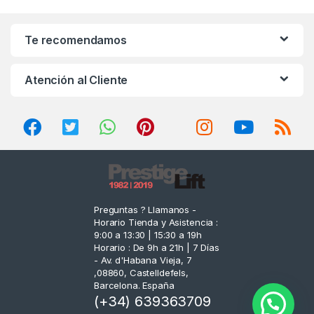
a
n
Te recomendamos
d
Atención al Cliente
s
C
a
r
o
Preguntas ? Llamanos -
Horario Tienda y Asistencia :
u
9:00 a 13:30 | 15:30 a 19h
Horario : De 9h a 21h | 7 Días
s
- Av. d'Habana Vieja, 7
,08860, Castelldefels,
e
Barcelona. España
(+34) 639363709
l