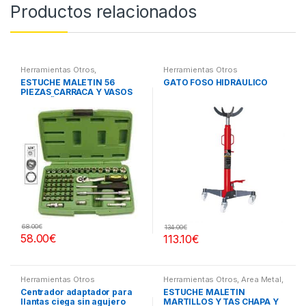
Productos relacionados
Herramientas Otros
,
Herramientas Otros
Herramientas De Mano
,
ESTUCHE MALETIN 56
GATO FOSO HIDRÁULICO
Herramientas De Mano
,
PIEZAS CARRACA Y VASOS
Maletines Herramientas,
Extractores, Compresímetros,
PEQUEÑOS
otros
68.00
€
134.00
€
58.00
€
113.10
€
Herramientas Otros
Herramientas Otros
,
Area Metal,
Roscas, Herramientas
,
Chapa y
Centrador adaptador para
ESTUCHE MALETIN
Pintura
,
Maletines Herramientas,
llantas ciega sin agujero
MARTILLOS Y TAS CHAPA Y
Extractores, Compresímetros,