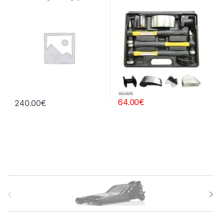
otros
central
PINTURA
80.00
€
64.00
€
240.00
€
B
r