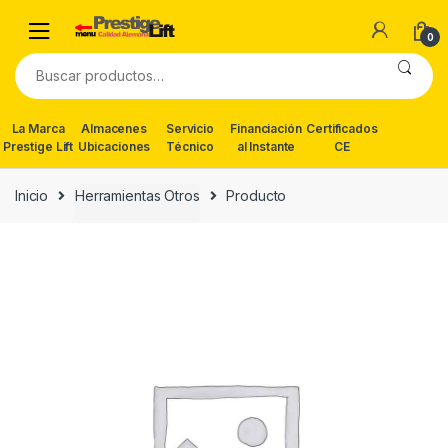
Skip
Skip
to
to
0
navigation
content
Buscar
por:
La Marca
Almacenes
Servicio
Financiación
Certificados
Prestige Lift
Ubicaciones
Técnico
al Instante
CE
Inicio
Herramientas Otros
Producto