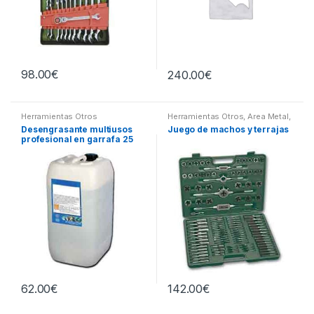
98.00
€
240.00
€
Herramientas Otros
Herramientas Otros
,
Area Metal,
Roscas, Herramientas
,
Desengrasante multiusos
Juego de machos y terrajas
Maletines Herramientas,
profesional en garrafa 25
Extractores, Compresímetros,
otros
litros
62.00
€
142.00
€