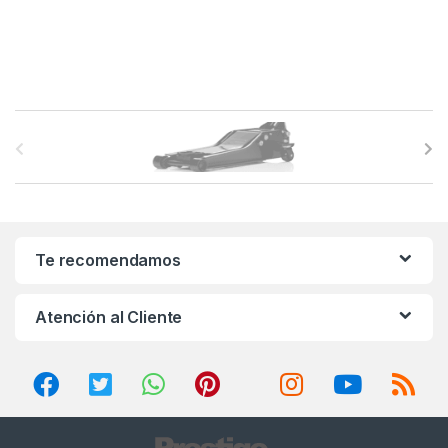
B
r
a
n
Te recomendamos
d
Atención al Cliente
s
C
a