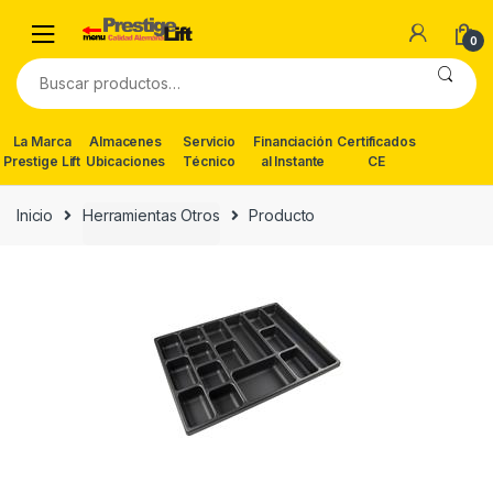
Skip
Skip
to
to
0
navigation
content
Buscar
por:
La Marca
Almacenes
Servicio
Financiación
Certificados
Prestige Lift
Ubicaciones
Técnico
al Instante
CE
Inicio
Herramientas Otros
Producto