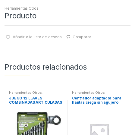
Herramientas Otros
Producto
Añadir a la lista de deseos
Comparar
Productos relacionados
Herramientas Otros
,
Herramientas Otros
Herramientas De Mano
,
JUEGO 12 LLAVES
Centrador adaptador para
Herramientas De Mano
COMBINADAS ARTICULADAS
llantas ciega sin agujero
central