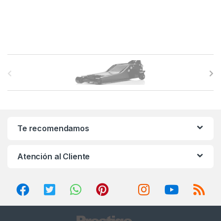
B
r
a
n
Te recomendamos
d
Atención al Cliente
s
C
a