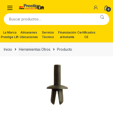
Skip
Skip
to
to
0
navigation
content
Buscar
por:
La Marca
Almacenes
Servicio
Financiación
Certificados
Prestige Lift
Ubicaciones
Técnico
al Instante
CE
Inicio
Herramientas Otros
Producto