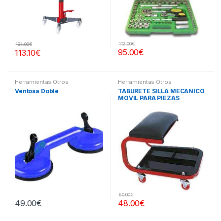
112.00
€
134.00
€
95.00
€
113.10
€
Herramientas Otros
Herramientas Otros
Ventosa Doble
TABURETE SILLA MECANICO
MOVIL PARA PIEZAS
60.00
€
49.00
€
48.00
€