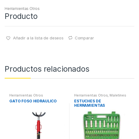
Herramientas Otros
Producto
Añadir a la lista de deseos
Comparar
Productos relacionados
Herramientas Otros
Herramientas Otros
,
Maletines
Herramientas, Extractores,
GATO FOSO HIDRÁULICO
ESTUCHES DE
Compresímetros, otros
HERRAMIENTAS