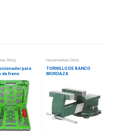
tas Otros
,
Herramientas Otros
tas Frenos y
ción
sicionador para
TORNILLO DE BANCO
 de freno
MORDAZA