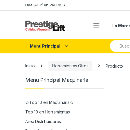
Skip
Skip
UaaLA!! 1º en PRECIOS
to
to
navigation
content
La Marc
Search
Menu Principal
for:
Inicio
Herramientas Otros
Producto
Menu Principal Maquinaria
☺Top 10 en Maquinaria☺
Top 10 en Herramientas
Area Distribuidores