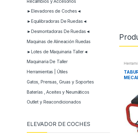
Recambios y Accesorios
►Elevadores de Coches◄
►Equilibradoras De Ruedas◄
►Desmontadoras De Ruedas◄
Prod
Maquinas de Alineación Ruedas
►Lotes de Maquinaria Taller◄
Maquinaria De Taller
Herrami
Herramientas | Útiles
TABUR
MECAN
Gatos, Prensas, Gruas y Soportes
PIEZA
Baterías , Aceites y Neumáticos
Outlet y Reacondicionados
ELEVADOR DE COCHES