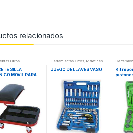
uctos relacionados
entas Otros
Herramientas Otros
,
Maletines
Herramien
Herramientas, Extractores,
Herramien
Compresímetros, otros
Refrigera
ETE SILLA
JUEGO DE LLAVES VASO
Kit repo
ICO MOVIL PARA
pistones
S