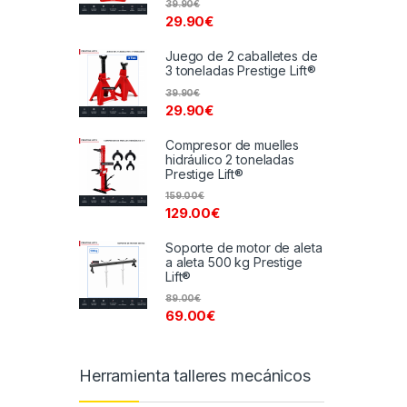
39.90
€
29.90
€
Juego de 2 caballetes de
3 toneladas Prestige Lift®
39.90
€
29.90
€
Compresor de muelles
hidráulico 2 toneladas
Prestige Lift®
159.00
€
129.00
€
Soporte de motor de aleta
a aleta 500 kg Prestige
Lift®
89.00
€
69.00
€
Herramienta talleres mecánicos