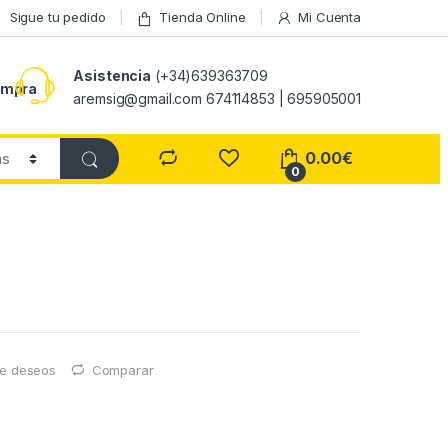
Sigue tu pedido
Tienda Online
Mi Cuenta
Asistencia
(+34)639363709
ompra
aremsig@gmail.com 674114853 | 695905001
0.00
€
0
 de deseos
Comparar