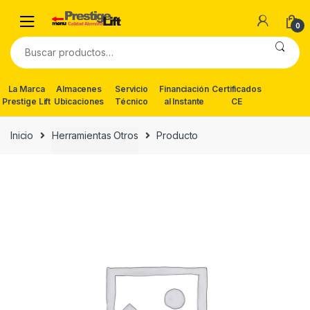
Skip
Skip
to
to
0
navigation
content
Buscar
por:
La Marca
Almacenes
Servicio
Financiación
Certificados
Prestige Lift
Ubicaciones
Técnico
al Instante
CE
Inicio
Herramientas Otros
Producto