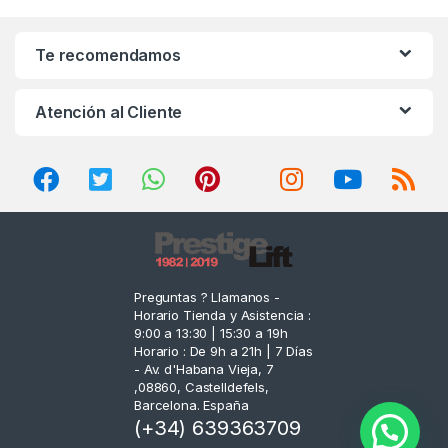
a
n
Te recomendamos
d
Atención al Cliente
s
C
a
r
o
Preguntas ? Llamanos -
Horario Tienda y Asistencia :
u
9:00 a 13:30 | 15:30 a 19h
Horario : De 9h a 21h | 7 Días
s
- Av. d'Habana Vieja, 7
,08860, Castelldefels,
e
Barcelona. España
(+34) 639363709
l