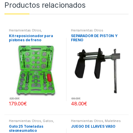
Productos relacionados
Herramientas Otros
,
Herramientas Otros
Herramientas Frenos y
Kit reposicionador para
SEPARADOR DE PISTÓN Y
Refrigeración
pistones de freno
FRENO
320.00
€
68.00
€
179.00
€
48.00
€
Herramientas Otros
,
Gatos,
Herramientas Otros
,
Maletines
Soportes y Hidraulica
Herramientas, Extractores,
Gato 25 Toneladas
JUEGO DE LLAVES VASO
Compresímetros, otros
oleoneumatico