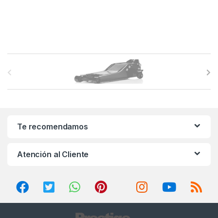
B
r
a
n
Te recomendamos
d
Atención al Cliente
s
C
a