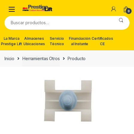
Skip
Skip
to
to
0
navigation
content
Buscar
por:
La Marca
Almacenes
Servicio
Financiación
Certificados
Prestige Lift
Ubicaciones
Técnico
al Instante
CE
Inicio
Herramientas Otros
Producto