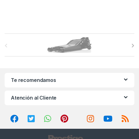
B
r
a
n
Te recomendamos
d
Atención al Cliente
s
C
a
r