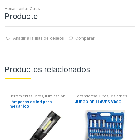
Herramientas Otros
Producto
Añadir a la lista de deseos
Comparar
Productos relacionados
Herramientas Otros
,
Iluminación
Herramientas Otros
,
Maletines
| Linternas Led
Herramientas, Extractores,
Lámparas de led para
JUEGO DE LLAVES VASO
Compresímetros, otros
mecanico