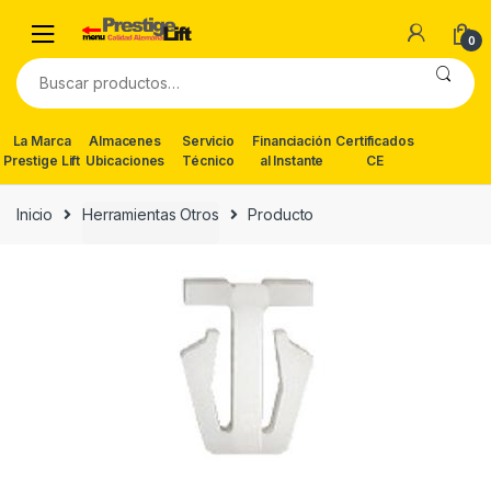
Skip
Skip
to
to
0
navigation
content
Buscar
por:
La Marca
Almacenes
Servicio
Financiación
Certificados
Prestige Lift
Ubicaciones
Técnico
al Instante
CE
Inicio
Herramientas Otros
Producto