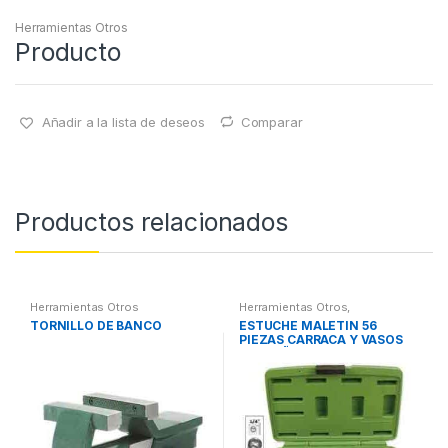
Herramientas Otros
Producto
Añadir a la lista de deseos
Comparar
Productos relacionados
Herramientas Otros
Herramientas Otros
,
Herramientas De Mano
,
TORNILLO DE BANCO
ESTUCHE MALETIN 56
Herramientas De Mano
,
PIEZAS CARRACA Y VASOS
Maletines Herramientas,
Extractores, Compresímetros,
PEQUEÑOS
otros