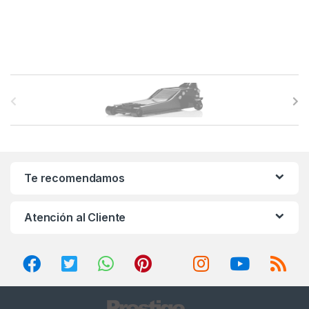
B
r
a
n
Te recomendamos
d
Atención al Cliente
s
C
a
r