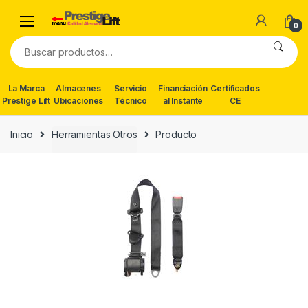
Skip
Skip
to
to
0
navigation
content
Buscar
por:
La Marca
Almacenes
Servicio
Financiación
Certificados
Prestige Lift
Ubicaciones
Técnico
al Instante
CE
Inicio
Herramientas Otros
Producto