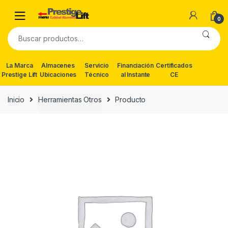
Skip
Skip
to
to
0
navigation
content
Buscar
por:
La Marca
Almacenes
Servicio
Financiación
Certificados
Prestige Lift
Ubicaciones
Técnico
al Instante
CE
Inicio
Herramientas Otros
Producto