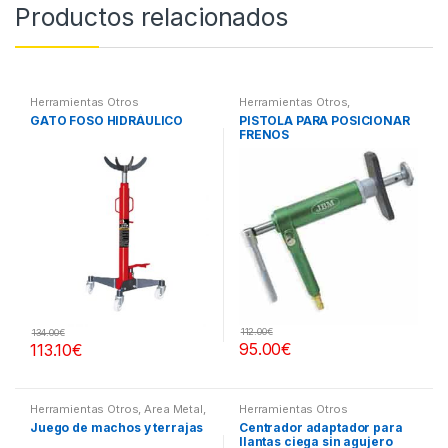
Productos relacionados
Herramientas Otros
Herramientas Otros
,
Herramientas Frenos y
GATO FOSO HIDRÁULICO
PISTOLA PARA POSICIONAR
Refrigeración
FRENOS
112.00
€
134.00
€
95.00
€
113.10
€
Herramientas Otros
,
Area Metal,
Herramientas Otros
Roscas, Herramientas
,
Juego de machos y terrajas
Centrador adaptador para
Maletines Herramientas,
llantas ciega sin agujero
Extractores, Compresímetros,