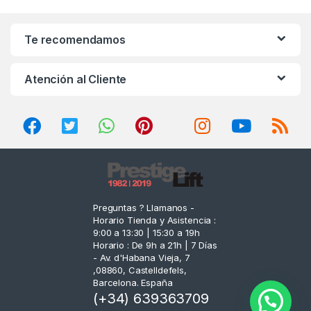
a
n
Te recomendamos
d
Atención al Cliente
s
C
a
r
o
Preguntas ? Llamanos -
Horario Tienda y Asistencia :
u
9:00 a 13:30 | 15:30 a 19h
Horario : De 9h a 21h | 7 Días
s
- Av. d'Habana Vieja, 7
,08860, Castelldefels,
e
Barcelona. España
(+34) 639363709
l