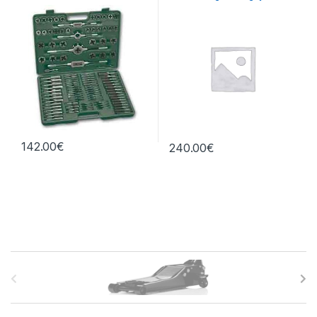
otros
central
142.00
€
240.00
€
B
r